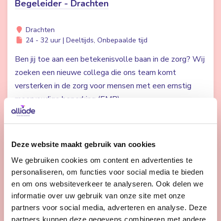
Begeleider - Drachten
Drachten
24 - 32 uur | Deeltijds, Onbepaalde tijd
Ben jij toe aan een betekenisvolle baan in de zorg? Wij
zoeken een nieuwe collega die ons team komt
versterken in de zorg voor mensen met een ernstig
meervoudige beperking (EMB).
Bekijk vacature
Deze website maakt gebruik van cookies
We gebruiken cookies om content en advertenties te
personaliseren, om functies voor social media te bieden
Begeleider complexe zorg - Stiens
en om ons websiteverkeer te analyseren. Ook delen we
informatie over uw gebruik van onze site met onze
Stiens
partners voor social media, adverteren en analyse. Deze
24 - 32 uur | Deeltijds, Onbepaalde tijd
partners kunnen deze gegevens combineren met andere