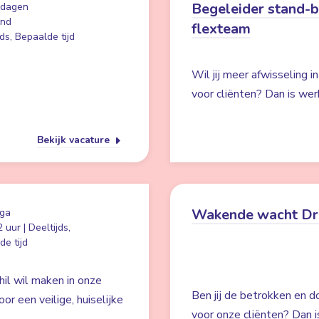
Begeleider stand-
 dagen
and
flexteam
ds, Bepaalde tijd
Wil jij meer afwisseling i
voor cliënten? Dan is wer
Bekijk vacature
Wakende wacht Dr
ga
 uur | Deeltijds,
e tijd
hil wil maken in onze
Ben jij de betrokken en d
r een veilige, huiselijke
voor onze cliënten? Dan i