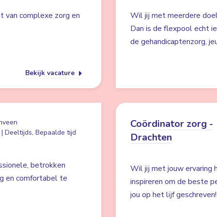
jgt van complexe zorg en
Wil jij met meerdere doe
Dan is de flexpool echt ie
de gehandicaptenzorg, je
Bekijk vacature
Coördinator zorg -
nveen
| Deeltijds, Bepaalde tijd
Drachten
ssionele, betrokken
Wil jij met jouw ervaring
ig en comfortabel te
inspireren om de beste pe
jou op het lijf geschreven!