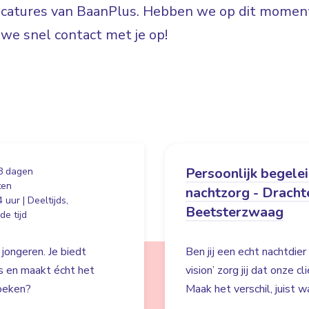
vacatures van BaanPlus. Hebben we op dit moment
e snel contact met je op!
Persoonlijk begele
8 dagen
ten
nachtzorg - Dracht
 uur | Deeltijds,
Beetsterzwaag
e tijd
 jongeren. Je biedt
Ben jij een echt nachtdie
es en maakt écht het
vision’ zorg jij dat onze c
zoeken?
Maak het verschil, juist wa