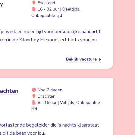
by
Friesland
16 - 32 uur | Deeltijds,
Onbepaalde tijd
n je werk en meer tijd voor persoonlijke aandacht
ken in de Stand-by Flexpool echt iets voor jou.
Bekijk vacature
achten
Nog 6 dagen
Drachten
8 - 16 uur | Voltijds, Onbepaalde
tijd
oortastende begeleider die ’s nachts klaarstaat
s dit de baan voor jou.