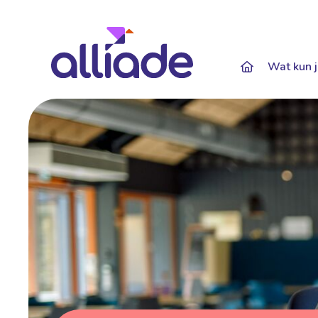
Darkmode: Of
Wat kun j