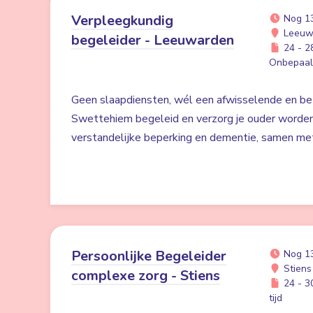
Verpleegkundig
Nog 1
Leeuw
begeleider - Leeuwarden
24 - 28
Onbepaald
Geen slaapdiensten, wél een afwisselende en bet
Swettehiem begeleid en verzorg je ouder worde
verstandelijke beperking en dementie, samen me
Persoonlijke Begeleider
Nog 1
Stiens
complexe zorg - Stiens
24 - 30
tijd