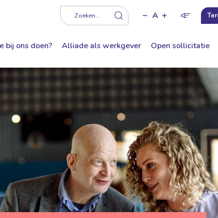
A
f
Zoeken...
Ter
e bij ons doen?
Alliade als werkgever
Open sollicitatie