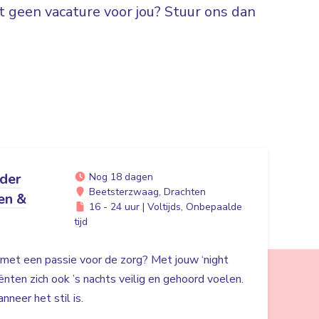
 geen vacature voor jou? Stuur ons dan
ider
Nog 18 dagen
Beetsterzwaag, Drachten
en &
16 - 24 uur | Voltijds, Onbepaalde
tijd
r met een passie voor de zorg? Met jouw ‘night
liënten zich ook ’s nachts veilig en gehoord voelen.
nneer het stil is.