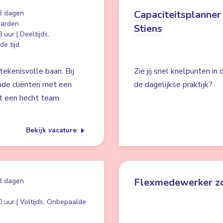
Capaciteitsplanner 
3 dagen
arden
Stiens
 uur | Deeltijds,
e tijd
ekenisvolle baan. Bij
Zie jij snel knelpunten in
nde cliënten met een
de dagelijkse praktijk?
t een hecht team.
Bekijk vacature
Flexmedewerker z
3 dagen
 uur | Voltijds, Onbepaalde