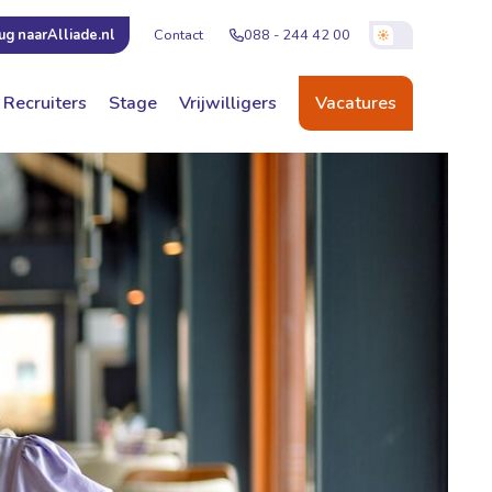
Contact
088 - 244 42 00
ug naar
Alliade.nl
Recruiters
Stage
Vrijwilligers
Vacatures