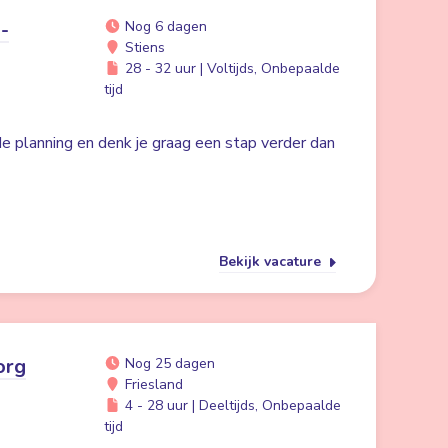
-
Nog 6 dagen
Stiens
28 - 32 uur | Voltijds, Onbepaalde
tijd
 de planning en denk je graag een stap verder dan
Bekijk vacature
org
Nog 25 dagen
Friesland
4 - 28 uur | Deeltijds, Onbepaalde
tijd