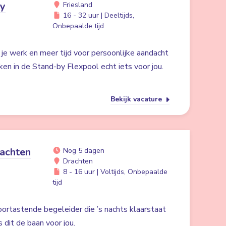
by
Friesland
16 - 32 uur | Deeltijds,
Onbepaalde tijd
n je werk en meer tijd voor persoonlijke aandacht
ken in de Stand-by Flexpool echt iets voor jou.
Bekijk vacature
achten
Nog 5 dagen
Drachten
8 - 16 uur | Voltijds, Onbepaalde
tijd
oortastende begeleider die ’s nachts klaarstaat
s dit de baan voor jou.