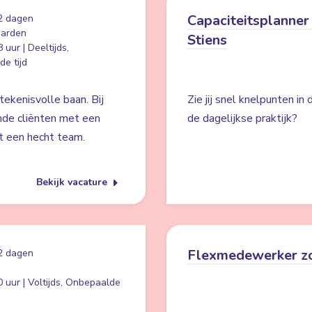
Capaciteitsplanner 
2 dagen
arden
Stiens
 uur | Deeltijds,
e tijd
ekenisvolle baan. Bij
Zie jij snel knelpunten in
nde cliënten met een
de dagelijkse praktijk?
t een hecht team.
Bekijk vacature
Flexmedewerker z
2 dagen
 uur | Voltijds, Onbepaalde