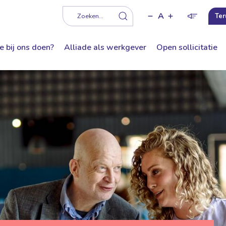
A
f
Zoeken...
Ter
e bij ons doen?
Alliade als werkgever
Open sollicitatie