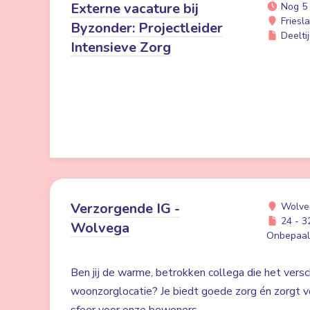
Externe vacature bij
Nog 5
Friesl
Byzonder: Projectleider
Deeltij
Intensieve Zorg
Verzorgende IG -
Wolve
24 - 32
Wolvega
Onbepaald
Ben jij de warme, betrokken collega die het versc
woonzorglocatie? Je biedt goede zorg én zorgt voo