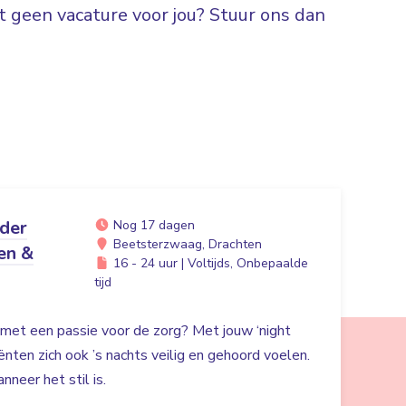
 geen vacature voor jou? Stuur ons dan
ider
Nog 17 dagen
Beetsterzwaag, Drachten
en &
16 - 24 uur | Voltijds, Onbepaalde
tijd
r met een passie voor de zorg? Met jouw ‘night
liënten zich ook ’s nachts veilig en gehoord voelen.
nneer het stil is.