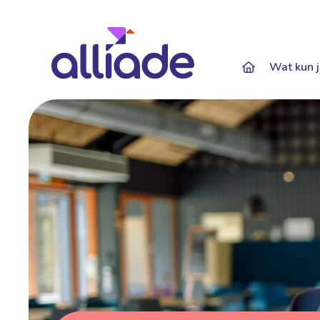
Darkmode: Of
Wat kun j