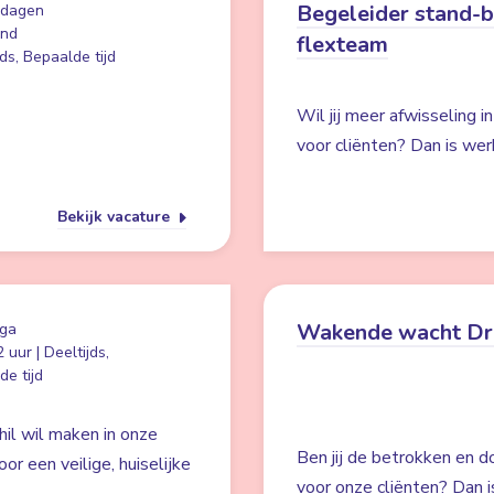
Begeleider stand-
 dagen
and
flexteam
ds, Bepaalde tijd
Wil jij meer afwisseling i
voor cliënten? Dan is wer
Bekijk vacature
Wakende wacht Dr
ga
 uur | Deeltijds,
e tijd
hil wil maken in onze
Ben jij de betrokken en d
r een veilige, huiselijke
voor onze cliënten? Dan i