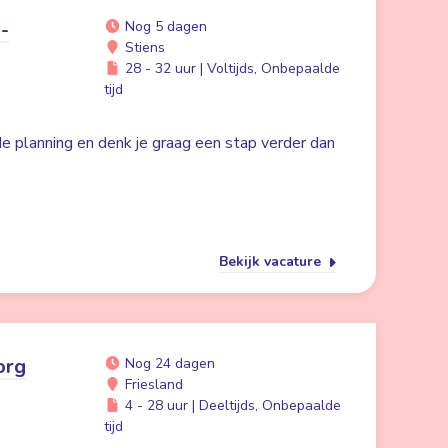
-
Nog 5 dagen
Stiens
28 - 32 uur | Voltijds, Onbepaalde
tijd
 de planning en denk je graag een stap verder dan
Bekijk vacature
org
Nog 24 dagen
Friesland
4 - 28 uur | Deeltijds, Onbepaalde
tijd