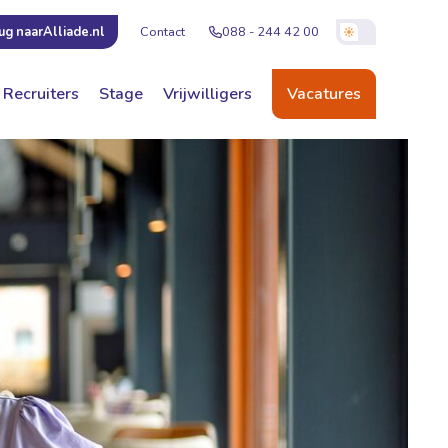
Contact
088 - 244 42 00
ug naar
Alliade.nl
Recruiters
Stage
Vrijwilligers
Vacatures