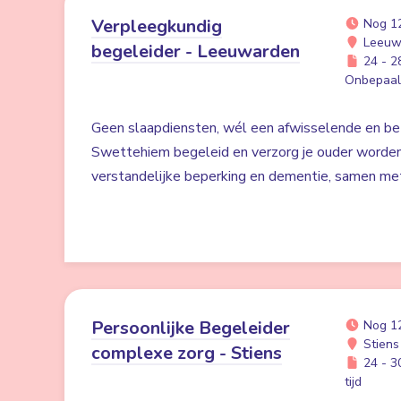
Verpleegkundig
Nog 1
Leeuw
begeleider - Leeuwarden
24 - 28
Onbepaald
Geen slaapdiensten, wél een afwisselende en bet
Swettehiem begeleid en verzorg je ouder worde
verstandelijke beperking en dementie, samen me
Persoonlijke Begeleider
Nog 1
Stiens
complexe zorg - Stiens
24 - 30
tijd