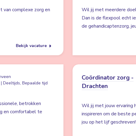
jgt van complexe zorg en
Wil jij met meerdere doe
Dan is de flexpool echt ie
de gehandicaptenzorg, je
Bekijk vacature
Coördinator zorg -
nveen
| Deeltijds, Bepaalde tijd
Drachten
ssionele, betrokken
Wil jij met jouw ervaring
ig en comfortabel te
inspireren om de beste pe
jou op het lijf geschreven!