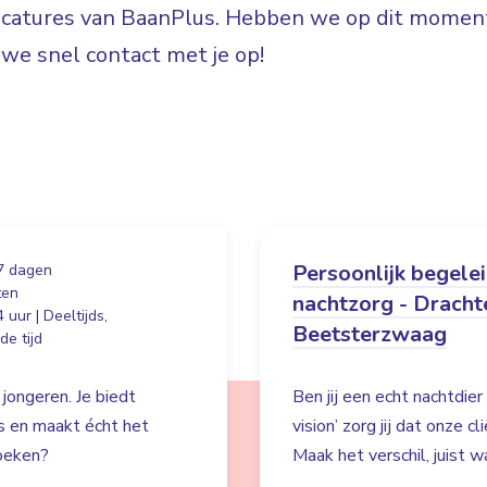
vacatures van BaanPlus. Hebben we op dit moment
e snel contact met je op!
Persoonlijk begele
7 dagen
ten
nachtzorg - Dracht
 uur | Deeltijds,
Beetsterzwaag
e tijd
 jongeren. Je biedt
Ben jij een echt nachtdie
es en maakt écht het
vision’ zorg jij dat onze c
zoeken?
Maak het verschil, juist wa