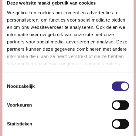
Deze website maakt gebruik van cookies
helpt langer zelfstandig en comfortabel te leven.
We gebruiken cookies om content en advertenties te
personaliseren, om functies voor social media te bieden
Bekijk vacature
en om ons websiteverkeer te analyseren. Ook delen we
informatie over uw gebruik van onze site met onze
partners voor social media, adverteren en analyse. Deze
partners kunnen deze gegevens combineren met andere
Coördinator zorg - Drachten
informatie die u aan ze heeft verstrekt of die ze hebben
verzameld op basis van uw gebruik van hun services.
Drachten
28 - 36 uur | Voltijds, Onbepaalde tijd
Toestemmingsselectie
Wil jij met jouw ervaring het verschil maken voor onze
Noodzakelijk
cliënten, teams inspireren om de beste persoonlijke
zorg te bieden? Dan is deze functie jou op het lijf
Voorkeuren
geschreven!
Statistieken
Bekijk vacature