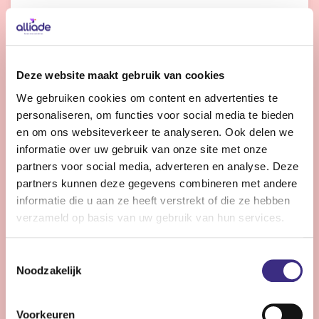
Bekijk vacature
Deze website maakt gebruik van cookies
We gebruiken cookies om content en advertenties te
GZ-psycholoog of orthopedagoog-generalist
personaliseren, om functies voor social media te bieden
- jeugdzorg
en om ons websiteverkeer te analyseren. Ook delen we
informatie over uw gebruik van onze site met onze
Nog 9 dagen
partners voor social media, adverteren en analyse. Deze
Friesland
partners kunnen deze gegevens combineren met andere
24 - 36 uur | Deeltijds, Onbepaalde tijd
informatie die u aan ze heeft verstrekt of die ze hebben
Maak het verschil voor kinderen en jongeren in de
verzameld op basis van uw gebruik van hun services.
jeugdzorg. Geef richting aan diagnostiek en behandeling
én profiteer van een welkomstvoordeel van één bruto
Toestemmingsselectie
Noodzakelijk
maandsalaris.
Voorkeuren