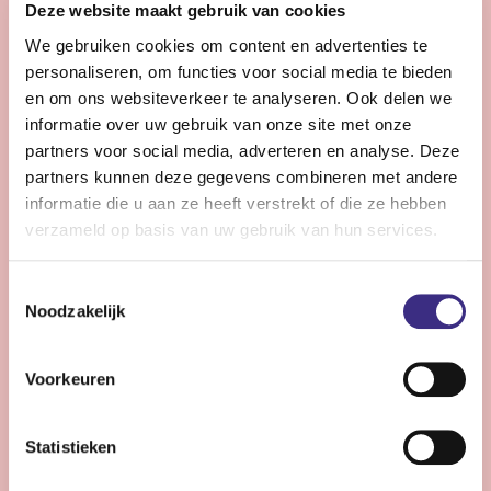
Deze website maakt gebruik van cookies
helpt langer zelfstandig en comfortabel te leven.
We gebruiken cookies om content en advertenties te
personaliseren, om functies voor social media te bieden
Bekijk vacature
en om ons websiteverkeer te analyseren. Ook delen we
informatie over uw gebruik van onze site met onze
partners voor social media, adverteren en analyse. Deze
partners kunnen deze gegevens combineren met andere
Coördinator zorg - Drachten
informatie die u aan ze heeft verstrekt of die ze hebben
verzameld op basis van uw gebruik van hun services.
Drachten
28 - 36 uur | Voltijds, Onbepaalde tijd
Toestemmingsselectie
Wil jij met jouw ervaring het verschil maken voor onze
Noodzakelijk
cliënten, teams inspireren om de beste persoonlijke
zorg te bieden? Dan is deze functie jou op het lijf
Voorkeuren
geschreven!
Statistieken
Bekijk vacature