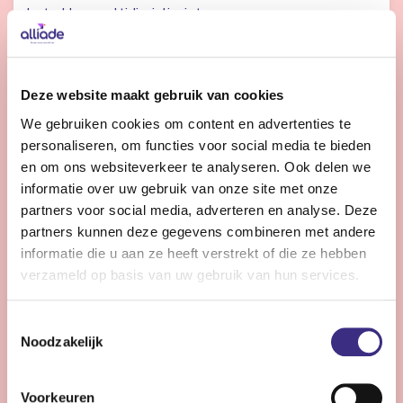
betrokken multidisciplinair team.
Bekijk vacature
Deze website maakt gebruik van cookies
We gebruiken cookies om content en advertenties te
personaliseren, om functies voor social media te bieden
Regiebehandelaar en inhoudelijk adviseur -
en om ons websiteverkeer te analyseren. Ook delen we
jeugdzorg
informatie over uw gebruik van onze site met onze
partners voor social media, adverteren en analyse. Deze
Nog 13 dagen
partners kunnen deze gegevens combineren met andere
Heerenveen
informatie die u aan ze heeft verstrekt of die ze hebben
32 uur | Deeltijds, Onbepaalde tijd
verzameld op basis van uw gebruik van hun services.
Combineer strategisch advies met
(regie)behandelaarschap en bouw mee aan sterke,
Toestemmingsselectie
toekomstgerichte jeugdzorg.
Noodzakelijk
Voorkeuren
Bekijk vacature