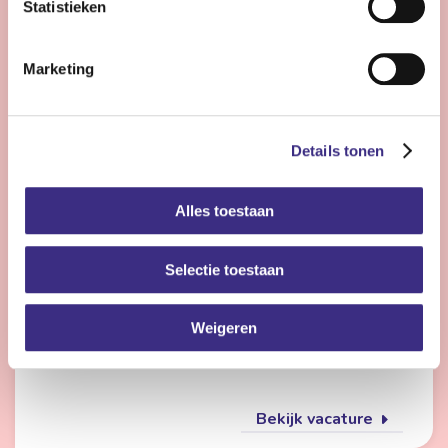
Statistieken
Bekijk vacature
Marketing
Flexmedewerker zorg
Details tonen
Nog 23 dagen
Alles toestaan
Friesland
4 - 28 uur | Deeltijds, Onbepaalde tijd
Selectie toestaan
Wil jij met meerdere doelgroepen werken en elke dag
iets anders doen? Dan is de flexpool echt iets voor jou.
Je werkt op verschillende locaties in de
Weigeren
gehandicaptenzorg, jeugdzorg of ouderenzorg.
Bekijk vacature