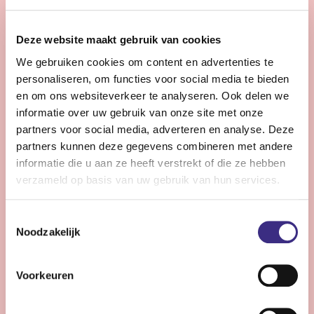
28 - 32 uur | Voltijds, Onbepaalde tijd
Zie jij snel knelpunten in de planning en denk je graag
Deze website maakt gebruik van cookies
een stap verder dan de dagelijkse praktijk?
We gebruiken cookies om content en advertenties te
personaliseren, om functies voor social media te bieden
Bekijk vacature
en om ons websiteverkeer te analyseren. Ook delen we
informatie over uw gebruik van onze site met onze
partners voor social media, adverteren en analyse. Deze
partners kunnen deze gegevens combineren met andere
Persoonlijke Begeleider complexe zorg -
informatie die u aan ze heeft verstrekt of die ze hebben
Stiens
verzameld op basis van uw gebruik van hun services.
Nog 11 dagen
Toestemmingsselectie
Stiens
Noodzakelijk
24 - 30 uur | Voltijds, Onbepaalde tijd
Ben jij een persoonlijk begeleider die energie krijgt van
Voorkeuren
complexe zorg en kleine successen groots weet te
maken?