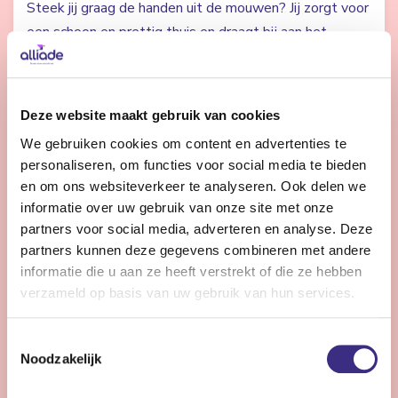
Steek jij graag de handen uit de mouwen? Jij zorgt voor
een schoon en prettig thuis en draagt bij aan het
welzijn van onze cliënten en bewoners.
Bekijk vacature
Deze website maakt gebruik van cookies
We gebruiken cookies om content en advertenties te
personaliseren, om functies voor social media te bieden
en om ons websiteverkeer te analyseren. Ook delen we
Psycholoog
informatie over uw gebruik van onze site met onze
partners voor social media, adverteren en analyse. Deze
Nog 12 dagen
partners kunnen deze gegevens combineren met andere
Heerenveen
informatie die u aan ze heeft verstrekt of die ze hebben
32 - 36 uur | Voltijds, Onbepaalde tijd
verzameld op basis van uw gebruik van hun services.
Als psycholoog in de ouderenzorg draag je dagelijks bij
aan het welzijn van ouderen en werk je samen met een
Toestemmingsselectie
betrokken multidisciplinair team.
Noodzakelijk