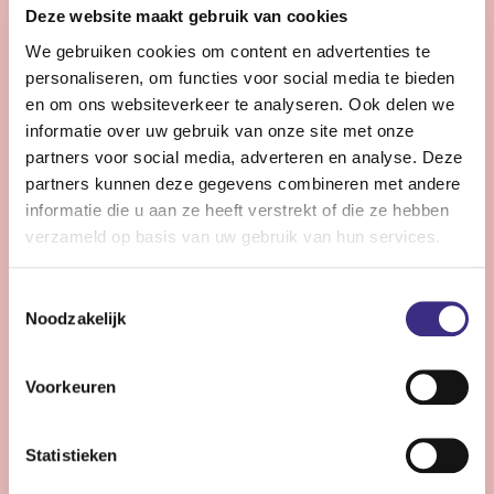
Ben jij toe aan een betekenisvolle baan in de zorg? Wij
Deze website maakt gebruik van cookies
zoeken een nieuwe collega die ons team komt
We gebruiken cookies om content en advertenties te
versterken in de zorg voor mensen met een ernstig
personaliseren, om functies voor social media te bieden
meervoudige beperking (EMB).
en om ons websiteverkeer te analyseren. Ook delen we
informatie over uw gebruik van onze site met onze
partners voor social media, adverteren en analyse. Deze
Bekijk vacature
partners kunnen deze gegevens combineren met andere
informatie die u aan ze heeft verstrekt of die ze hebben
verzameld op basis van uw gebruik van hun services.
Begeleider complexe zorg - Stiens
Toestemmingsselectie
Noodzakelijk
Stiens
24 - 32 uur | Deeltijds, Onbepaalde tijd
Voorkeuren
Wil jij het verschil maken voor cliënten met complexe
zorgvragen? Kom werken op één van onze unieke
locaties. Samen kijken wij welke locatie voor jou de
Statistieken
beste match is. We kijken uit naar je komst.