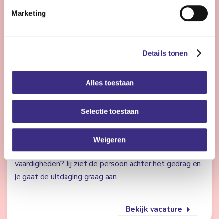
Marketing
Bekijk vacature
Details tonen
Pedagogisch medewerker - complexe zorg -
Damwoude
Alles toestaan
Damwoude
Selectie toestaan
24 - 32 uur | Deeltijds, Onbepaalde tijd
Wil jij jongeren een warme en stabiele plek bieden
Weigeren
waar ze kunnen groeien in zelfredzaamheid en sociale
vaardigheden? Jij ziet de persoon achter het gedrag en
je gaat de uitdaging graag aan.
Bekijk vacature