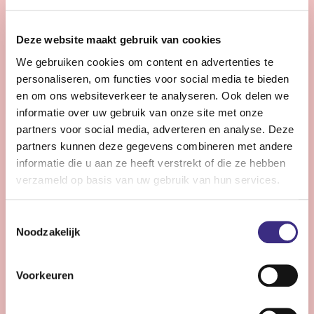
28 - 32 uur | Voltijds, Onbepaalde tijd
Zie jij snel knelpunten in de planning en denk je graag
Deze website maakt gebruik van cookies
een stap verder dan de dagelijkse praktijk?
We gebruiken cookies om content en advertenties te
personaliseren, om functies voor social media te bieden
Bekijk vacature
en om ons websiteverkeer te analyseren. Ook delen we
informatie over uw gebruik van onze site met onze
partners voor social media, adverteren en analyse. Deze
partners kunnen deze gegevens combineren met andere
Persoonlijke Begeleider complexe zorg -
informatie die u aan ze heeft verstrekt of die ze hebben
Stiens
verzameld op basis van uw gebruik van hun services.
Nog 11 dagen
Toestemmingsselectie
Stiens
Noodzakelijk
24 - 30 uur | Voltijds, Onbepaalde tijd
Ben jij een persoonlijk begeleider die energie krijgt van
Voorkeuren
complexe zorg en kleine successen groots weet te
maken?