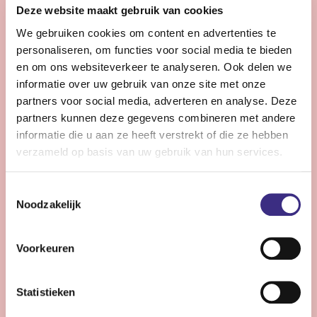
Ben jij toe aan een betekenisvolle baan in de zorg? Wij
Deze website maakt gebruik van cookies
zoeken een nieuwe collega die ons team komt
We gebruiken cookies om content en advertenties te
versterken in de zorg voor mensen met een ernstig
personaliseren, om functies voor social media te bieden
meervoudige beperking (EMB).
en om ons websiteverkeer te analyseren. Ook delen we
informatie over uw gebruik van onze site met onze
partners voor social media, adverteren en analyse. Deze
Bekijk vacature
partners kunnen deze gegevens combineren met andere
informatie die u aan ze heeft verstrekt of die ze hebben
verzameld op basis van uw gebruik van hun services.
Begeleider complexe zorg - Stiens
Toestemmingsselectie
Noodzakelijk
Stiens
24 - 32 uur | Deeltijds, Onbepaalde tijd
Voorkeuren
Wil jij het verschil maken voor cliënten met complexe
zorgvragen? Kom werken op één van onze unieke
locaties. Samen kijken wij welke locatie voor jou de
Statistieken
beste match is. We kijken uit naar je komst.