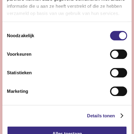
Wil jij het verschil maken voor cliënten met complexe
informatie die u aan ze heeft verstrekt of die ze hebben
zorgvragen? Kom werken op één van onze unieke
verzameld op basis van uw gebruik van hun services.
locaties. Samen kijken wij welke locatie voor jou de
beste match is. We kijken uit naar je komst.
Toestemmingsselectie
Noodzakelijk
Bekijk vacature
Voorkeuren
Statistieken
Pedagogisch medewerker - complexe zorg -
Damwoude
Marketing
Damwoude
24 - 32 uur | Deeltijds, Onbepaalde tijd
Details tonen
Wil jij jongeren een warme en stabiele plek bieden
waar ze kunnen groeien in zelfredzaamheid en sociale
vaardigheden? Jij ziet de persoon achter het gedrag en
Alles toestaan