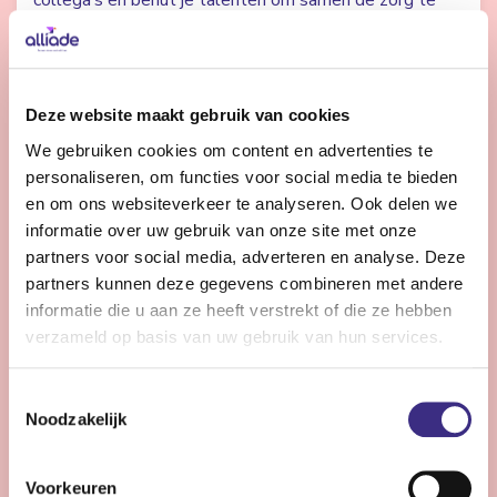
collega’s en benut je talenten om samen de zorg te
verbeteren? Dan zoeken we jou.
Bekijk vacature
Deze website maakt gebruik van cookies
We gebruiken cookies om content en advertenties te
personaliseren, om functies voor social media te bieden
Controller Vastgoed en ICT
en om ons websiteverkeer te analyseren. Ook delen we
informatie over uw gebruik van onze site met onze
partners voor social media, adverteren en analyse. Deze
Heerenveen
32 - 36 uur | Voltijds, Onbepaalde tijd
partners kunnen deze gegevens combineren met andere
informatie die u aan ze heeft verstrekt of die ze hebben
Ben jij de financial met expertise in vastgoed en ICT
verzameld op basis van uw gebruik van hun services.
die bijdraagt aan de meerjarige toekomstige
ontwikkeling, nieuwe businesscases en financieel in
Toestemmingsselectie
control zijn?
Noodzakelijk
Bekijk vacature
Voorkeuren