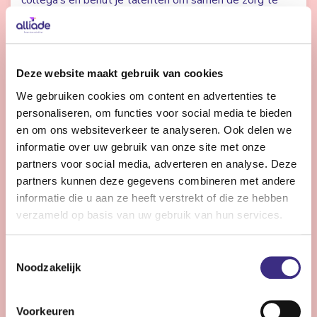
collega’s en benut je talenten om samen de zorg te
verbeteren? Dan zoeken we jou.
Bekijk vacature
Deze website maakt gebruik van cookies
We gebruiken cookies om content en advertenties te
personaliseren, om functies voor social media te bieden
Controller Vastgoed en ICT
en om ons websiteverkeer te analyseren. Ook delen we
informatie over uw gebruik van onze site met onze
partners voor social media, adverteren en analyse. Deze
Heerenveen
32 - 36 uur | Voltijds, Onbepaalde tijd
partners kunnen deze gegevens combineren met andere
informatie die u aan ze heeft verstrekt of die ze hebben
Ben jij de financial met expertise in vastgoed en ICT
verzameld op basis van uw gebruik van hun services.
die bijdraagt aan de meerjarige toekomstige
ontwikkeling, nieuwe businesscases en financieel in
Toestemmingsselectie
control zijn?
Noodzakelijk
Bekijk vacature
Voorkeuren