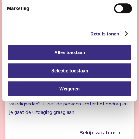
Marketing
Bekijk vacature
Details tonen
Pedagogisch medewerker - complexe zorg -
Damwoude
Alles toestaan
Damwoude
Selectie toestaan
24 - 32 uur | Deeltijds, Onbepaalde tijd
Wil jij jongeren een warme en stabiele plek bieden
Weigeren
waar ze kunnen groeien in zelfredzaamheid en sociale
vaardigheden? Jij ziet de persoon achter het gedrag en
je gaat de uitdaging graag aan.
Bekijk vacature