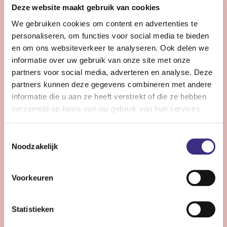
Ben jij toe aan een betekenisvolle baan in de zorg? Wij
Deze website maakt gebruik van cookies
zoeken een nieuwe collega die ons team komt
We gebruiken cookies om content en advertenties te
versterken in de zorg voor mensen met een ernstig
personaliseren, om functies voor social media te bieden
meervoudige beperking (EMB).
en om ons websiteverkeer te analyseren. Ook delen we
informatie over uw gebruik van onze site met onze
partners voor social media, adverteren en analyse. Deze
Bekijk vacature
partners kunnen deze gegevens combineren met andere
informatie die u aan ze heeft verstrekt of die ze hebben
verzameld op basis van uw gebruik van hun services.
Begeleider complexe zorg - Stiens
Toestemmingsselectie
Noodzakelijk
Stiens
24 - 32 uur | Deeltijds, Onbepaalde tijd
Voorkeuren
Wil jij het verschil maken voor cliënten met complexe
zorgvragen? Kom werken op één van onze unieke
locaties. Samen kijken wij welke locatie voor jou de
Statistieken
beste match is. We kijken uit naar je komst.