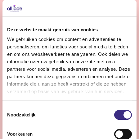
Bekijk vacature
Gedragskundige jeugdzorg
Deze website maakt gebruik van cookies
We gebruiken cookies om content en advertenties te
Nog 10 dagen
personaliseren, om functies voor social media te bieden
Friesland
en om ons websiteverkeer te analyseren. Ook delen we
24 - 36 uur | Deeltijds, Onbepaalde tijd
informatie over uw gebruik van onze site met onze
partners voor social media, adverteren en analyse. Deze
Wil jij jouw expertise inzetten voor kinderen en
partners kunnen deze gegevens combineren met andere
jongeren (0-18 jr) met een licht verstandelijke
informatie die u aan ze heeft verstrekt of die ze hebben
beperking? Versterk ons team en draag bij aan hun zorg
verzameld op basis van uw gebruik van hun services.
en ontwikkeling binnen de jeugdzorg van Alliade.
Toestemmingsselectie
Noodzakelijk
Bekijk vacature
Voorkeuren