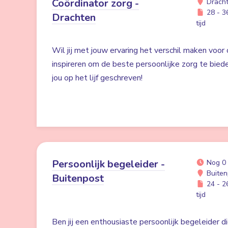
Coördinator zorg -
Drach
28 - 36
Drachten
tijd
Wil jij met jouw ervaring het verschil maken voor
inspireren om de beste persoonlijke zorg te bied
jou op het lijf geschreven!
Persoonlijk begeleider -
Nog 0
Buiten
Buitenpost
24 - 26
tijd
Ben jij een enthousiaste persoonlijk begeleider di