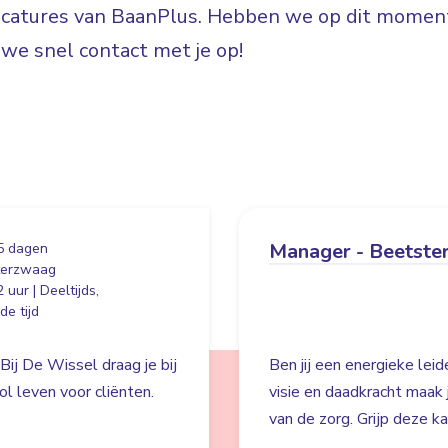
vacatures van BaanPlus. Hebben we op dit moment
e snel contact met je op!
Manager - Beetste
5 dagen
terzwaag
 uur | Deeltijds,
e tijd
Bij De Wissel draag je bij
Ben jij een energieke lei
l leven voor cliënten.
visie en daadkracht maak
van de zorg. Grijp deze k