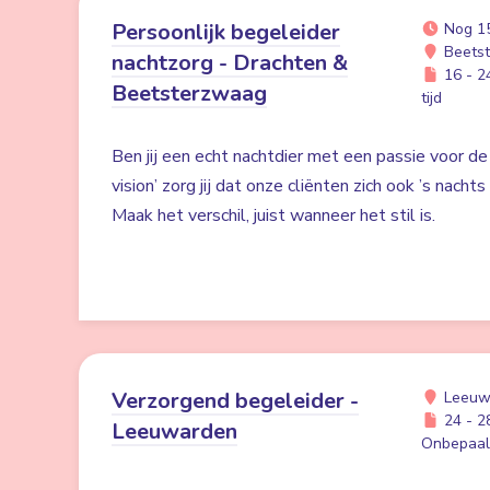
Persoonlijk begeleider
Nog 1
Beetst
nachtzorg - Drachten &
16 - 24
Beetsterzwaag
tijd
Ben jij een echt nachtdier met een passie voor de
vision’ zorg jij dat onze cliënten zich ook ’s nacht
Maak het verschil, juist wanneer het stil is.
Verzorgend begeleider -
Leeuw
24 - 28
Leeuwarden
Onbepaald