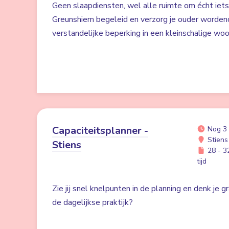
Geen slaapdiensten, wel alle ruimte om écht iet
Greunshiem begeleid en verzorg je ouder worden
verstandelijke beperking in een kleinschalige w
Capaciteitsplanner -
Nog 3
Stiens
Stiens
28 - 32
tijd
Zie jij snel knelpunten in de planning en denk je 
de dagelijkse praktijk?