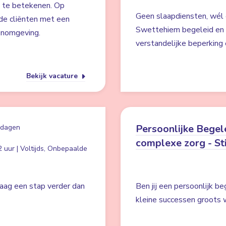
s te betekenen. Op
Geen slaapdiensten, wél 
de cliënten met een
Swettehiem begeleid en 
oonomgeving.
verstandelijke beperking
Bekijk vacature
Persoonlijke Begel
 dagen
complexe zorg - St
 uur | Voltijds, Onbepaalde
graag een stap verder dan
Ben jij een persoonlijk b
kleine successen groots