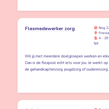
Flexmedewerker zorg
Nog 2
Friesl
4 - 28 
tijd
Wil jij met meerdere doelgroepen werken en elk
Dan is de flexpool echt iets voor jou. Je werkt op 
de gehandicaptenzorg, jeugdzorg of ouderenzorg.