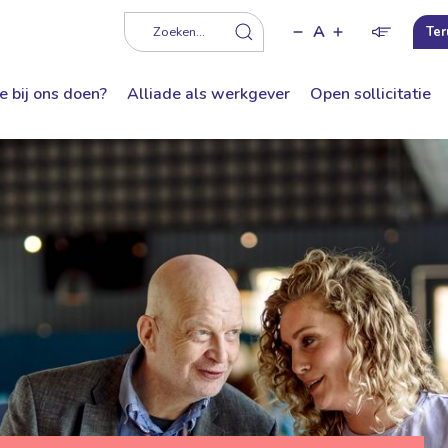
A
f
Zoeken...
Ter
e bij ons doen?
Alliade als werkgever
Open sollicitatie