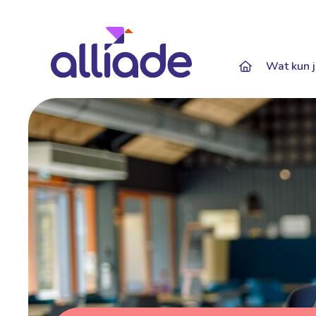
Darkmode: Of
Wat kun j