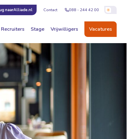
Contact
088 - 244 42 00
ug naar
Alliade.nl
Recruiters
Stage
Vrijwilligers
Vacatures