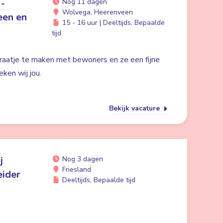
 -
Nog 11 dagen
Wolvega, Heerenveen
een en
15 - 16 uur | Deeltijds, Bepaalde
tijd
praatje te maken met bewoners en ze een fijne
ken wij jou.
Bekijk vacature
j
Nog 3 dagen
Friesland
eider
Deeltijds, Bepaalde tijd