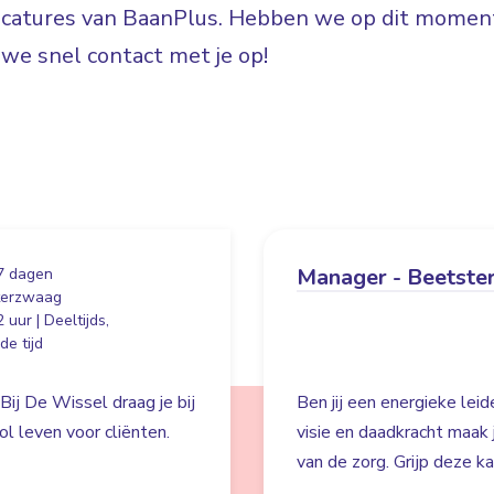
vacatures van BaanPlus. Hebben we op dit moment
e snel contact met je op!
Manager - Beetste
7 dagen
terzwaag
 uur | Deeltijds,
e tijd
Bij De Wissel draag je bij
Ben jij een energieke lei
l leven voor cliënten.
visie en daadkracht maak
van de zorg. Grijp deze k