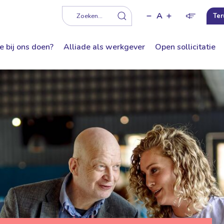
A
f
Zoeken...
Ter
e bij ons doen?
Alliade als werkgever
Open sollicitatie