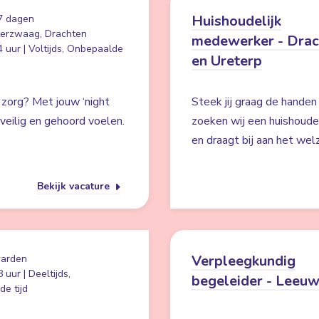
Huishoudelijk
7 dagen
erzwaag, Drachten
medewerker - Drac
 uur | Voltijds, Onbepaalde
en Ureterp
 zorg? Met jouw ‘night
Steek jij graag de hande
s veilig en gehoord voelen.
zoeken wij een huishoudel
en draagt bij aan het wel
Bekijk vacature
Verpleegkundig
arden
 uur | Deeltijds,
begeleider - Leeu
e tijd