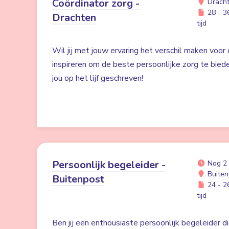
Coördinator zorg -
Drach
28 - 36
Drachten
tijd
Wil jij met jouw ervaring het verschil maken voor
inspireren om de beste persoonlijke zorg te bied
jou op het lijf geschreven!
Persoonlijk begeleider -
Nog 2
Buiten
Buitenpost
24 - 26
tijd
Ben jij een enthousiaste persoonlijk begeleider di