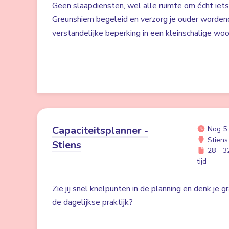
Geen slaapdiensten, wel alle ruimte om écht iet
Greunshiem begeleid en verzorg je ouder worden
verstandelijke beperking in een kleinschalige w
Capaciteitsplanner -
Nog 5
Stiens
Stiens
28 - 32
tijd
Zie jij snel knelpunten in de planning en denk je 
de dagelijkse praktijk?