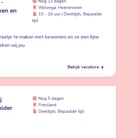
 -
Nog 13 dagen
Wolvega, Heerenveen
een en
15 - 16 uur | Deeltijds, Bepaalde
tijd
praatje te maken met bewoners en ze een fijne
ken wij jou.
Bekijk vacature
j
Nog 5 dagen
Friesland
eider
Deeltijds, Bepaalde tijd