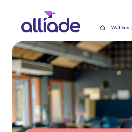
Darkmode: Of
Wat kun j