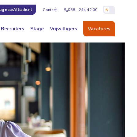
Contact
088 - 244 42 00
ug naar
Alliade.nl
Recruiters
Stage
Vrijwilligers
Vacatures