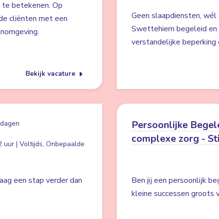
s te betekenen. Op
Geen slaapdiensten, wél 
de cliënten met een
Swettehiem begeleid en 
oonomgeving.
verstandelijke beperking
Bekijk vacature
Persoonlijke Begel
 dagen
complexe zorg - St
 uur | Voltijds, Onbepaalde
graag een stap verder dan
Ben jij een persoonlijk b
kleine successen groots