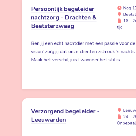
Persoonlijk begeleider
Nog 1
Beetst
nachtzorg - Drachten &
16 - 24
Beetsterzwaag
tijd
Ben jij een echt nachtdier met een passie voor de
vision’ zorg jij dat onze cliënten zich ook ’s nacht
Maak het verschil, juist wanneer het stil is.
Verzorgend begeleider -
Leeuw
24 - 28
Leeuwarden
Onbepaald