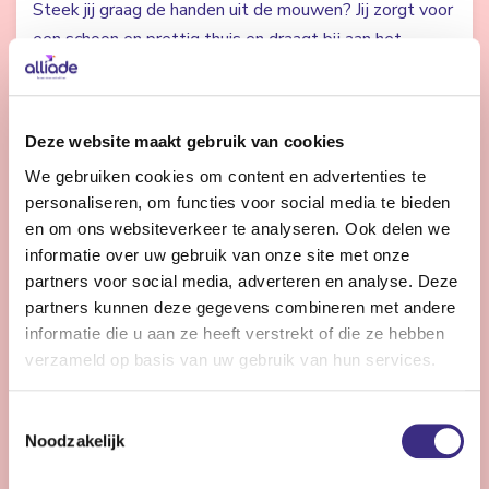
Steek jij graag de handen uit de mouwen? Jij zorgt voor
een schoon en prettig thuis en draagt bij aan het
welzijn van onze cliënten en bewoners.
Bekijk vacature
Deze website maakt gebruik van cookies
We gebruiken cookies om content en advertenties te
personaliseren, om functies voor social media te bieden
en om ons websiteverkeer te analyseren. Ook delen we
Psycholoog
informatie over uw gebruik van onze site met onze
partners voor social media, adverteren en analyse. Deze
Nog 13 dagen
partners kunnen deze gegevens combineren met andere
Heerenveen
informatie die u aan ze heeft verstrekt of die ze hebben
32 - 36 uur | Voltijds, Onbepaalde tijd
verzameld op basis van uw gebruik van hun services.
Als psycholoog in de ouderenzorg draag je dagelijks bij
aan het welzijn van ouderen en werk je samen met een
Toestemmingsselectie
betrokken multidisciplinair team.
Noodzakelijk