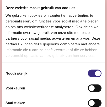
28 - 32 uur | Voltijds, Onbepaalde tijd
Deze website maakt gebruik van cookies
Zie jij snel knelpunten in de planning en denk je graag
We gebruiken cookies om content en advertenties te
een stap verder dan de dagelijkse praktijk?
personaliseren, om functies voor social media te bieden
en om ons websiteverkeer te analyseren. Ook delen we
Bekijk vacature
informatie over uw gebruik van onze site met onze
partners voor social media, adverteren en analyse. Deze
partners kunnen deze gegevens combineren met andere
informatie die u aan ze heeft verstrekt of die ze hebben
Persoonlijke Begeleider complexe zorg -
verzameld op basis van uw gebruik van hun services.
Stiens
Toestemmingsselectie
Nog 9 dagen
Noodzakelijk
Stiens
24 - 30 uur | Voltijds, Onbepaalde tijd
Voorkeuren
Ben jij een persoonlijk begeleider die energie krijgt van
complexe zorg en kleine successen groots weet te
Statistieken
maken?