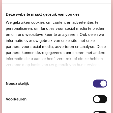
28 - 32 uur | Voltijds, Onbepaalde tijd
Zie jij snel knelpunten in de planning en denk je graag
Deze website maakt gebruik van cookies
een stap verder dan de dagelijkse praktijk?
We gebruiken cookies om content en advertenties te
personaliseren, om functies voor social media te bieden
Bekijk vacature
en om ons websiteverkeer te analyseren. Ook delen we
informatie over uw gebruik van onze site met onze
partners voor social media, adverteren en analyse. Deze
partners kunnen deze gegevens combineren met andere
Persoonlijke Begeleider complexe zorg -
informatie die u aan ze heeft verstrekt of die ze hebben
Stiens
verzameld op basis van uw gebruik van hun services.
Nog 10 dagen
Toestemmingsselectie
Stiens
Noodzakelijk
24 - 30 uur | Voltijds, Onbepaalde tijd
Ben jij een persoonlijk begeleider die energie krijgt van
Voorkeuren
complexe zorg en kleine successen groots weet te
maken?