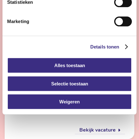
Statistieken
Bekijk vacature
Marketing
Flexmedewerker zorg
Details tonen
Nog 22 dagen
Alles toestaan
Friesland
4 - 28 uur | Deeltijds, Onbepaalde tijd
Selectie toestaan
Wil jij met meerdere doelgroepen werken en elke dag
iets anders doen? Dan is de flexpool echt iets voor jou.
Je werkt op verschillende locaties in de
Weigeren
gehandicaptenzorg, jeugdzorg of ouderenzorg.
Bekijk vacature