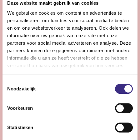
Deze website maakt gebruik van cookies
helpt langer zelfstandig en comfortabel te leven.
We gebruiken cookies om content en advertenties te
personaliseren, om functies voor social media te bieden
Bekijk vacature
en om ons websiteverkeer te analyseren. Ook delen we
informatie over uw gebruik van onze site met onze
partners voor social media, adverteren en analyse. Deze
partners kunnen deze gegevens combineren met andere
Coördinator zorg - Drachten
informatie die u aan ze heeft verstrekt of die ze hebben
verzameld op basis van uw gebruik van hun services.
Drachten
28 - 36 uur | Voltijds, Onbepaalde tijd
Toestemmingsselectie
Wil jij met jouw ervaring het verschil maken voor onze
Noodzakelijk
cliënten, teams inspireren om de beste persoonlijke
zorg te bieden? Dan is deze functie jou op het lijf
Voorkeuren
geschreven!
Statistieken
Bekijk vacature