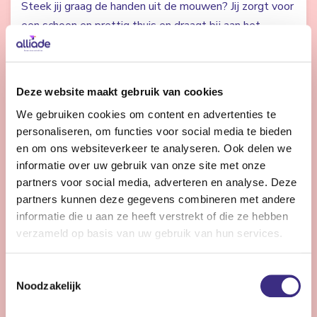
Steek jij graag de handen uit de mouwen? Jij zorgt voor
een schoon en prettig thuis en draagt bij aan het
welzijn van onze cliënten en bewoners.
Bekijk vacature
Deze website maakt gebruik van cookies
We gebruiken cookies om content en advertenties te
personaliseren, om functies voor social media te bieden
en om ons websiteverkeer te analyseren. Ook delen we
Psycholoog
informatie over uw gebruik van onze site met onze
partners voor social media, adverteren en analyse. Deze
Nog 12 dagen
partners kunnen deze gegevens combineren met andere
Heerenveen
informatie die u aan ze heeft verstrekt of die ze hebben
32 - 36 uur | Voltijds, Onbepaalde tijd
verzameld op basis van uw gebruik van hun services.
Als psycholoog in de ouderenzorg draag je dagelijks bij
aan het welzijn van ouderen en werk je samen met een
Toestemmingsselectie
betrokken multidisciplinair team.
Noodzakelijk