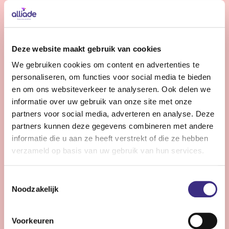
Bekijk vacature
Gedragskundige jeugdzorg
Deze website maakt gebruik van cookies
We gebruiken cookies om content en advertenties te
Nog 10 dagen
personaliseren, om functies voor social media te bieden
Friesland
en om ons websiteverkeer te analyseren. Ook delen we
24 - 36 uur | Deeltijds, Onbepaalde tijd
informatie over uw gebruik van onze site met onze
partners voor social media, adverteren en analyse. Deze
Wil jij jouw expertise inzetten voor kinderen en
partners kunnen deze gegevens combineren met andere
jongeren (0-18 jr) met een licht verstandelijke
informatie die u aan ze heeft verstrekt of die ze hebben
beperking? Versterk ons team en draag bij aan hun zorg
verzameld op basis van uw gebruik van hun services.
en ontwikkeling binnen de jeugdzorg van Alliade.
Toestemmingsselectie
Noodzakelijk
Bekijk vacature
Voorkeuren