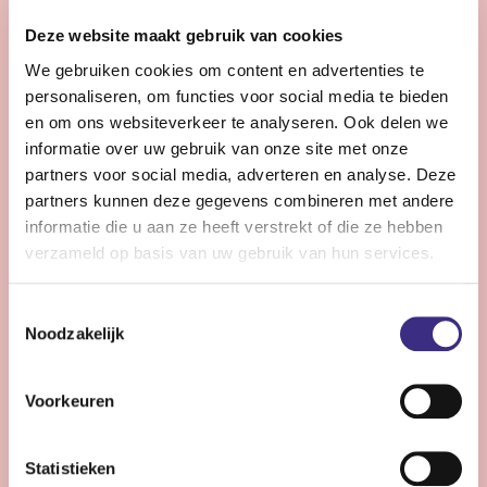
28 - 32 uur | Voltijds, Onbepaalde tijd
Deze website maakt gebruik van cookies
Zie jij snel knelpunten in de planning en denk je graag
We gebruiken cookies om content en advertenties te
een stap verder dan de dagelijkse praktijk?
personaliseren, om functies voor social media te bieden
en om ons websiteverkeer te analyseren. Ook delen we
Bekijk vacature
informatie over uw gebruik van onze site met onze
partners voor social media, adverteren en analyse. Deze
partners kunnen deze gegevens combineren met andere
informatie die u aan ze heeft verstrekt of die ze hebben
Persoonlijke Begeleider complexe zorg -
verzameld op basis van uw gebruik van hun services.
Stiens
Toestemmingsselectie
Nog 9 dagen
Noodzakelijk
Stiens
24 - 30 uur | Voltijds, Onbepaalde tijd
Voorkeuren
Ben jij een persoonlijk begeleider die energie krijgt van
complexe zorg en kleine successen groots weet te
Statistieken
maken?