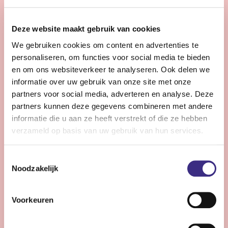
28 - 32 uur | Voltijds, Onbepaalde tijd
Zie jij snel knelpunten in de planning en denk je graag
Deze website maakt gebruik van cookies
een stap verder dan de dagelijkse praktijk?
We gebruiken cookies om content en advertenties te
personaliseren, om functies voor social media te bieden
Bekijk vacature
en om ons websiteverkeer te analyseren. Ook delen we
informatie over uw gebruik van onze site met onze
partners voor social media, adverteren en analyse. Deze
partners kunnen deze gegevens combineren met andere
Persoonlijke Begeleider complexe zorg -
informatie die u aan ze heeft verstrekt of die ze hebben
Stiens
verzameld op basis van uw gebruik van hun services.
Nog 12 dagen
Toestemmingsselectie
Stiens
Noodzakelijk
24 - 30 uur | Voltijds, Onbepaalde tijd
Ben jij een persoonlijk begeleider die energie krijgt van
Voorkeuren
complexe zorg en kleine successen groots weet te
maken?