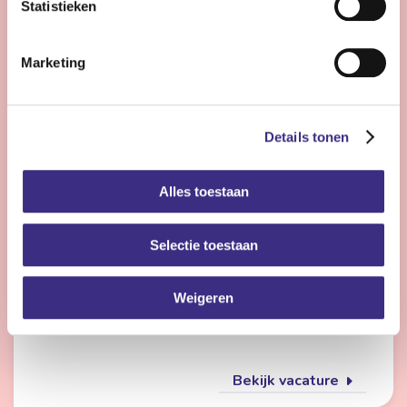
Statistieken
Bekijk vacature
Marketing
Flexmedewerker zorg
Details tonen
Nog 24 dagen
Alles toestaan
Friesland
4 - 28 uur | Deeltijds, Onbepaalde tijd
Selectie toestaan
Wil jij met meerdere doelgroepen werken en elke dag
iets anders doen? Dan is de flexpool echt iets voor jou.
Je werkt op verschillende locaties in de
Weigeren
gehandicaptenzorg, jeugdzorg of ouderenzorg.
Bekijk vacature