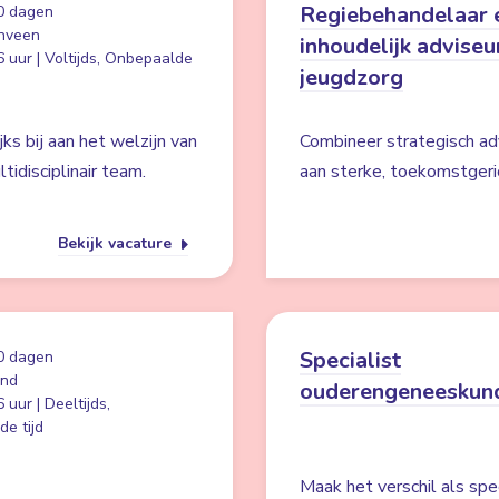
Regiebehandelaar 
0 dagen
nveen
inhoudelijk adviseu
 uur | Voltijds, Onbepaalde
jeugdzorg
ks bij aan het welzijn van
Combineer strategisch a
idisciplinair team.
aan sterke, toekomstgeri
Bekijk vacature
Specialist
0 dagen
and
ouderengeneeskun
 uur | Deeltijds,
e tijd
Maak het verschil als spe