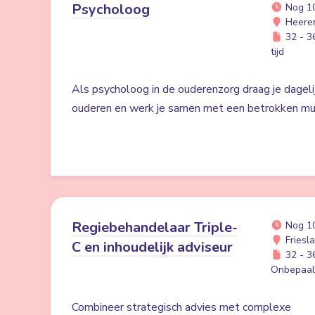
Psycholoog
Nog 1
Heere
32 - 36
tijd
Als psycholoog in de ouderenzorg draag je dagelij
ouderen en werk je samen met een betrokken mult
Regiebehandelaar Triple-
Nog 1
Friesl
C en inhoudelijk adviseur
32 - 36
Onbepaald
Combineer strategisch advies met complexe