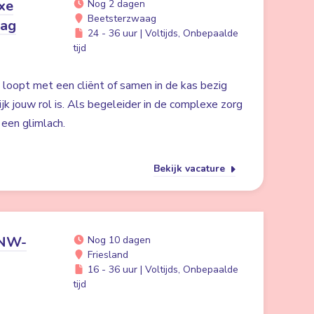
xe
Nog 2 dagen
Beetsterzwaag
aag
24 - 36 uur | Voltijds, Onbepaalde
tijd
in loopt met een cliënt of samen in de kas bezig
ijk jouw rol is. Als begeleider in de complexe zorg
n een glimlach.
Bekijk vacature
ANW-
Nog 10 dagen
Friesland
16 - 36 uur | Voltijds, Onbepaalde
tijd