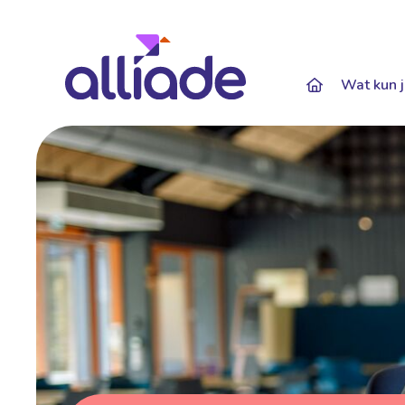
Darkmode: Of
Wat kun j