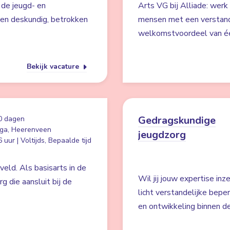
 de jeugd- en
Arts VG bij Alliade: werk
een deskundig, betrokken
mensen met een verstande
welkomstvoordeel van éé
Bekijk vacature
Gedragskundige
0 dagen
ga, Heerenveen
jeugdzorg
 uur | Voltijds, Bepaalde tijd
eld. Als basisarts in de
Wil jij jouw expertise in
rg die aansluit bij de
licht verstandelijke bepe
en ontwikkeling binnen de