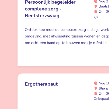
Persoonlijk begeleider
Nog 2
Beets
complexe zorg -
24 - 36
Beetsterzwaag
tijd
Ontdek hoe mooi de complexe zorg is als je werk
omgeving, met afwisseling tussen wonen en dag
om echt een band op te bouwen met je cliënten.
Ergotherapeut
Nog 1
Stiens
24 - 36
Onbepaald