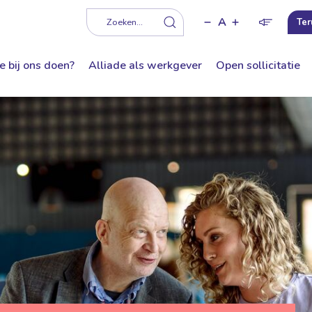
A
f
Zoeken...
Ter
e bij ons doen?
Alliade als werkgever
Open sollicitatie