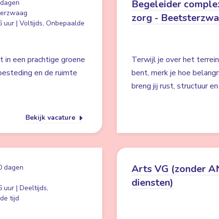
Begeleider comple
 dagen
terzwaag
zorg - Beetsterzw
 uur | Voltijds, Onbepaalde
t in een prachtige groene
Terwijl je over het terre
besteding en de ruimte
bent, merk je hoe belangr
breng jij rust, structuur e
Bekijk vacature
Arts VG (zonder 
0 dagen
diensten)
 uur | Deeltijds,
e tijd