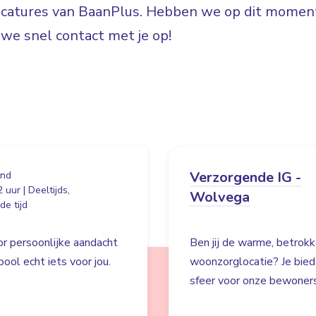
vacatures van BaanPlus. Hebben we op dit moment
e snel contact met je op!
Verzorgende IG -
and
 uur | Deeltijds,
Wolvega
e tijd
oor persoonlijke aandacht
Ben jij de warme, betrokk
pool echt iets voor jou.
woonzorglocatie? Je biedt
sfeer voor onze bewoner