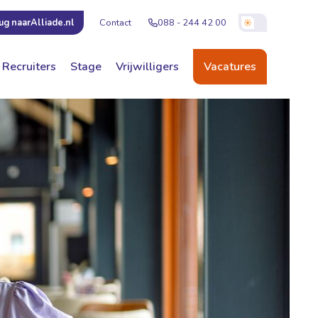
Contact
088 - 244 42 00
ug naar
Alliade.nl
Recruiters
Stage
Vrijwilligers
Vacatures