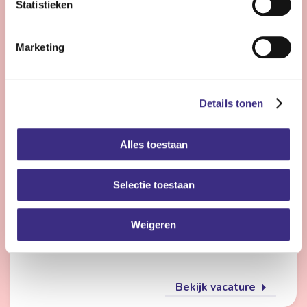
Statistieken
Bekijk vacature
Marketing
Flexmedewerker zorg
Details tonen
Nog 22 dagen
Alles toestaan
Friesland
4 - 28 uur | Deeltijds, Onbepaalde tijd
Selectie toestaan
Wil jij met meerdere doelgroepen werken en elke dag
iets anders doen? Dan is de flexpool echt iets voor jou.
Je werkt op verschillende locaties in de
Weigeren
gehandicaptenzorg, jeugdzorg of ouderenzorg.
Bekijk vacature