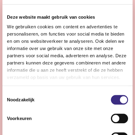
28 - 32 uur | Voltijds, Onbepaalde tijd
Zie jij snel knelpunten in de planning en denk je graag
Deze website maakt gebruik van cookies
een stap verder dan de dagelijkse praktijk?
We gebruiken cookies om content en advertenties te
personaliseren, om functies voor social media te bieden
Bekijk vacature
en om ons websiteverkeer te analyseren. Ook delen we
informatie over uw gebruik van onze site met onze
partners voor social media, adverteren en analyse. Deze
partners kunnen deze gegevens combineren met andere
Persoonlijke Begeleider complexe zorg -
informatie die u aan ze heeft verstrekt of die ze hebben
Stiens
verzameld op basis van uw gebruik van hun services.
Nog 10 dagen
Toestemmingsselectie
Stiens
Noodzakelijk
24 - 30 uur | Voltijds, Onbepaalde tijd
Ben jij een persoonlijk begeleider die energie krijgt van
Voorkeuren
complexe zorg en kleine successen groots weet te
maken?