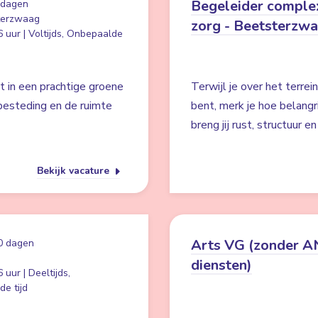
Begeleider comple
 dagen
terzwaag
zorg - Beetsterzw
 uur | Voltijds, Onbepaalde
t in een prachtige groene
Terwijl je over het terre
besteding en de ruimte
bent, merk je hoe belangr
breng jij rust, structuur e
Bekijk vacature
Arts VG (zonder 
0 dagen
diensten)
 uur | Deeltijds,
e tijd