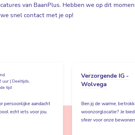
vacatures van BaanPlus. Hebben we op dit moment
e snel contact met je op!
Verzorgende IG -
and
 uur | Deeltijds,
Wolvega
e tijd
oor persoonlijke aandacht
Ben jij de warme, betrokk
pool echt iets voor jou.
woonzorglocatie? Je biedt
sfeer voor onze bewoner