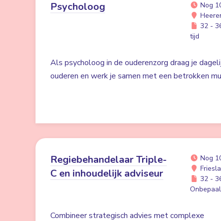
Psycholoog
Nog 1
Heere
32 - 36
tijd
Als psycholoog in de ouderenzorg draag je dagelij
ouderen en werk je samen met een betrokken mult
Regiebehandelaar Triple-
Nog 1
Friesl
C en inhoudelijk adviseur
32 - 36
Onbepaald
Combineer strategisch advies met complexe