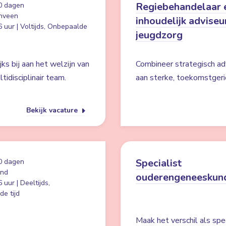
Regiebehandelaar 
0 dagen
nveen
inhoudelijk adviseu
 uur | Voltijds, Onbepaalde
jeugdzorg
ks bij aan het welzijn van
Combineer strategisch a
idisciplinair team.
aan sterke, toekomstgeri
Bekijk vacature
Specialist
0 dagen
and
ouderengeneeskun
 uur | Deeltijds,
e tijd
Maak het verschil als spe