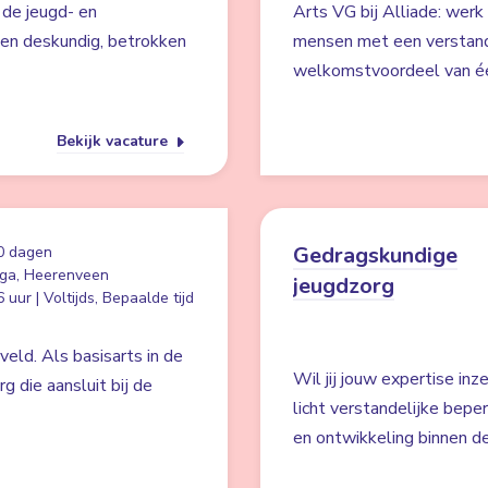
 de jeugd- en
Arts VG bij Alliade: werk
een deskundig, betrokken
mensen met een verstande
welkomstvoordeel van éé
Bekijk vacature
Gedragskundige
0 dagen
ga, Heerenveen
jeugdzorg
 uur | Voltijds, Bepaalde tijd
eld. Als basisarts in de
Wil jij jouw expertise in
rg die aansluit bij de
licht verstandelijke bepe
en ontwikkeling binnen de