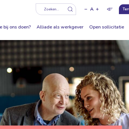
A
f
Zoeken...
Ter
e bij ons doen?
Alliade als werkgever
Open sollicitatie