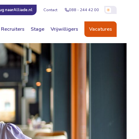
Contact
088 - 244 42 00
ug naar
Alliade.nl
Recruiters
Stage
Vrijwilligers
Vacatures