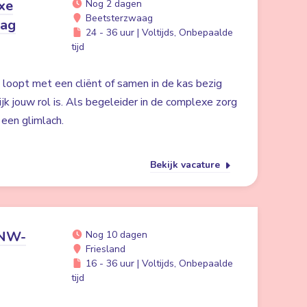
xe
Nog 2 dagen
Beetsterzwaag
aag
24 - 36 uur | Voltijds, Onbepaalde
tijd
in loopt met een cliënt of samen in de kas bezig
ijk jouw rol is. Als begeleider in de complexe zorg
n een glimlach.
Bekijk vacature
ANW-
Nog 10 dagen
Friesland
16 - 36 uur | Voltijds, Onbepaalde
tijd