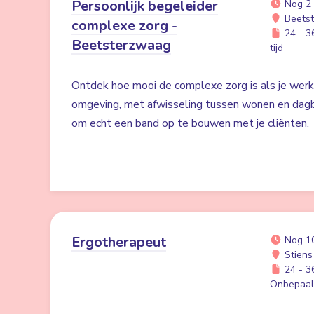
Persoonlijk begeleider
Nog 2
Beets
complexe zorg -
24 - 36
Beetsterzwaag
tijd
Ontdek hoe mooi de complexe zorg is als je werk
omgeving, met afwisseling tussen wonen en dag
om echt een band op te bouwen met je cliënten.
Ergotherapeut
Nog 1
Stiens
24 - 36
Onbepaald