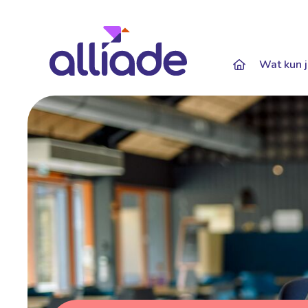
Darkmode: Of
Wat kun j