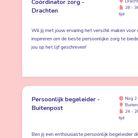
Coördinator zorg -
Drach
28 - 36
Drachten
tijd
Wil jij met jouw ervaring het verschil maken voor
inspireren om de beste persoonlijke zorg te bied
jou op het lijf geschreven!
Persoonlijk begeleider -
Nog 2
Buiten
Buitenpost
24 - 26
tijd
Ben jij een enthousiaste persoonlijk begeleider di