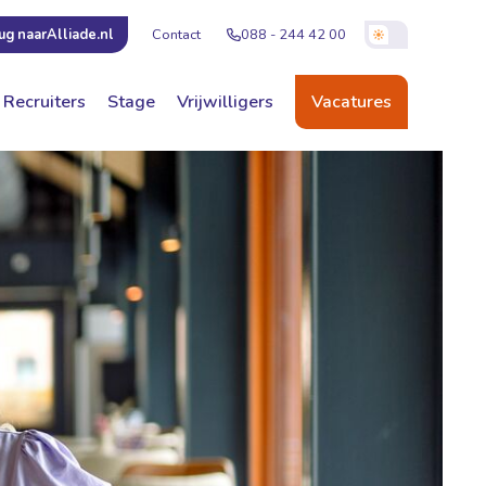
Contact
088 - 244 42 00
ug naar
Alliade.nl
Recruiters
Stage
Vrijwilligers
Vacatures