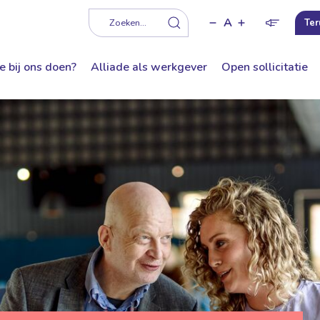
A
f
Zoeken...
Ter
e bij ons doen?
Alliade als werkgever
Open sollicitatie