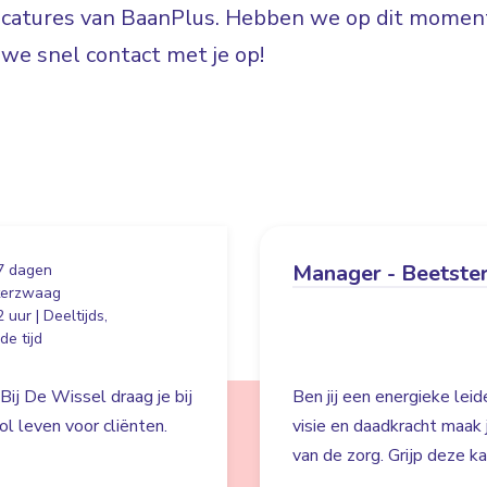
vacatures van BaanPlus. Hebben we op dit moment
e snel contact met je op!
Manager - Beetste
7 dagen
terzwaag
 uur | Deeltijds,
e tijd
Bij De Wissel draag je bij
Ben jij een energieke lei
l leven voor cliënten.
visie en daadkracht maak
van de zorg. Grijp deze k