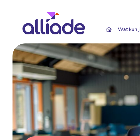
Darkmode: Of
Wat kun j