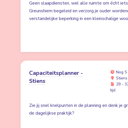
Geen slaapdiensten, wel alle ruimte om écht iet
Greunshiem begeleid en verzorg je ouder worden
verstandelijke beperking in een kleinschalige w
Capaciteitsplanner -
Nog 5
Stiens
Stiens
28 - 32
tijd
Zie jij snel knelpunten in de planning en denk je 
de dagelijkse praktijk?