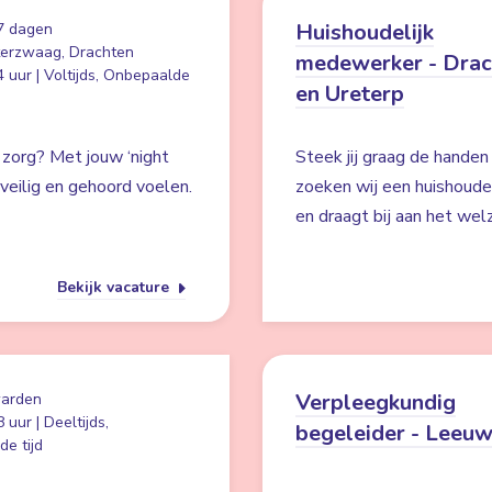
Huishoudelijk
7 dagen
erzwaag, Drachten
medewerker - Drac
 uur | Voltijds, Onbepaalde
en Ureterp
 zorg? Met jouw ‘night
Steek jij graag de hande
s veilig en gehoord voelen.
zoeken wij een huishoudel
en draagt bij aan het wel
Bekijk vacature
Verpleegkundig
arden
 uur | Deeltijds,
begeleider - Leeu
e tijd