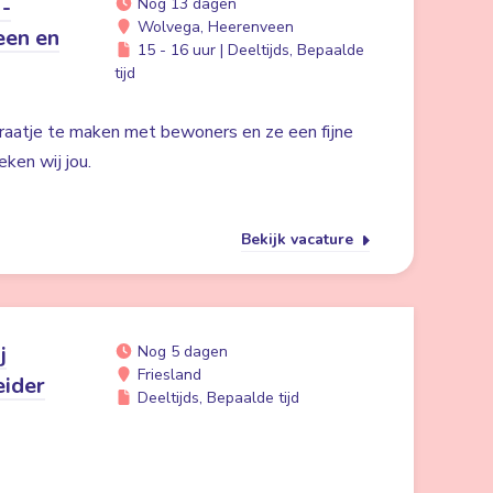
 -
Nog 13 dagen
Wolvega, Heerenveen
een en
15 - 16 uur | Deeltijds, Bepaalde
tijd
praatje te maken met bewoners en ze een fijne
ken wij jou.
Bekijk vacature
j
Nog 5 dagen
Friesland
eider
Deeltijds, Bepaalde tijd