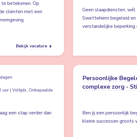
s te betekenen. Op
Geen slaapdiensten, wél 
de cliënten met een
Swettehiem begeleid en 
oonomgeving.
verstandelijke beperking
Bekijk vacature
Persoonlijke Begel
 dagen
complexe zorg - St
 uur | Voltijds, Onbepaalde
graag een stap verder dan
Ben jij een persoonlijk b
kleine successen groots