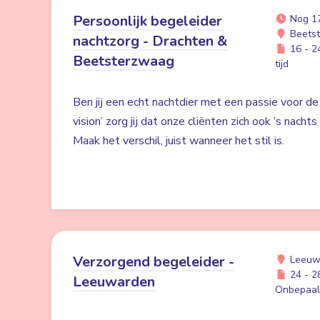
Persoonlijk begeleider
Nog 1
Beetst
nachtzorg - Drachten &
16 - 24
Beetsterzwaag
tijd
Ben jij een echt nachtdier met een passie voor de
vision’ zorg jij dat onze cliënten zich ook ’s nacht
Maak het verschil, juist wanneer het stil is.
Verzorgend begeleider -
Leeuw
24 - 28
Leeuwarden
Onbepaald