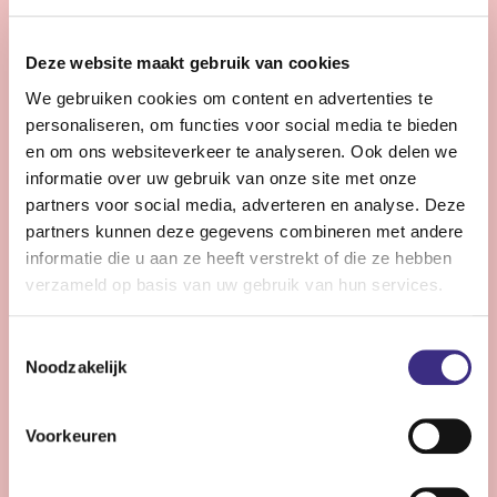
28 - 32 uur | Voltijds, Onbepaalde tijd
Zie jij snel knelpunten in de planning en denk je graag
Deze website maakt gebruik van cookies
een stap verder dan de dagelijkse praktijk?
We gebruiken cookies om content en advertenties te
personaliseren, om functies voor social media te bieden
Bekijk vacature
en om ons websiteverkeer te analyseren. Ook delen we
informatie over uw gebruik van onze site met onze
partners voor social media, adverteren en analyse. Deze
partners kunnen deze gegevens combineren met andere
Persoonlijke Begeleider complexe zorg -
informatie die u aan ze heeft verstrekt of die ze hebben
Stiens
verzameld op basis van uw gebruik van hun services.
Nog 11 dagen
Toestemmingsselectie
Stiens
Noodzakelijk
24 - 30 uur | Voltijds, Onbepaalde tijd
Ben jij een persoonlijk begeleider die energie krijgt van
Voorkeuren
complexe zorg en kleine successen groots weet te
maken?