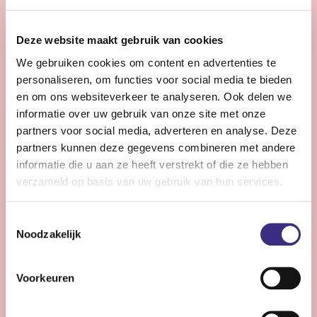
28 - 32 uur | Voltijds, Onbepaalde tijd
Zie jij snel knelpunten in de planning en denk je graag
Deze website maakt gebruik van cookies
een stap verder dan de dagelijkse praktijk?
We gebruiken cookies om content en advertenties te
personaliseren, om functies voor social media te bieden
Bekijk vacature
en om ons websiteverkeer te analyseren. Ook delen we
informatie over uw gebruik van onze site met onze
partners voor social media, adverteren en analyse. Deze
partners kunnen deze gegevens combineren met andere
Persoonlijke Begeleider complexe zorg -
informatie die u aan ze heeft verstrekt of die ze hebben
Stiens
verzameld op basis van uw gebruik van hun services.
Nog 11 dagen
Toestemmingsselectie
Stiens
Noodzakelijk
24 - 30 uur | Voltijds, Onbepaalde tijd
Ben jij een persoonlijk begeleider die energie krijgt van
Voorkeuren
complexe zorg en kleine successen groots weet te
maken?