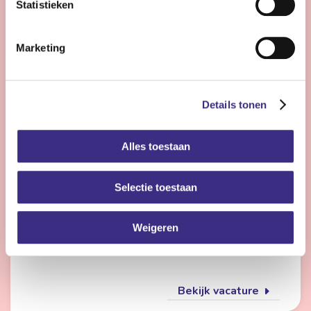
Statistieken
Bekijk vacature
Marketing
Flexmedewerker zorg
Details tonen
Nog 23 dagen
Alles toestaan
Friesland
4 - 28 uur | Deeltijds, Onbepaalde tijd
Selectie toestaan
Wil jij met meerdere doelgroepen werken en elke dag
iets anders doen? Dan is de flexpool echt iets voor jou.
Je werkt op verschillende locaties in de
Weigeren
gehandicaptenzorg, jeugdzorg of ouderenzorg.
Bekijk vacature