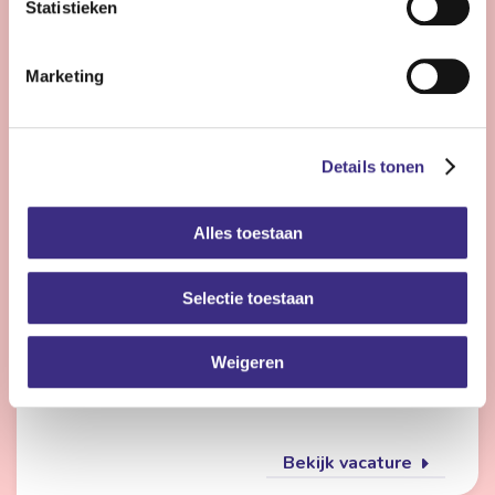
Statistieken
Bekijk vacature
Marketing
Flexmedewerker zorg
Details tonen
Nog 22 dagen
Alles toestaan
Friesland
4 - 28 uur | Deeltijds, Onbepaalde tijd
Selectie toestaan
Wil jij met meerdere doelgroepen werken en elke dag
iets anders doen? Dan is de flexpool echt iets voor jou.
Je werkt op verschillende locaties in de
Weigeren
gehandicaptenzorg, jeugdzorg of ouderenzorg.
Bekijk vacature