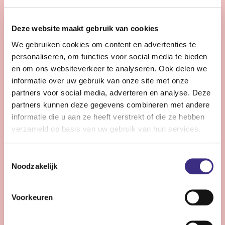
28 - 32 uur | Voltijds, Onbepaalde tijd
Zie jij snel knelpunten in de planning en denk je graag
Deze website maakt gebruik van cookies
een stap verder dan de dagelijkse praktijk?
We gebruiken cookies om content en advertenties te
personaliseren, om functies voor social media te bieden
Bekijk vacature
en om ons websiteverkeer te analyseren. Ook delen we
informatie over uw gebruik van onze site met onze
partners voor social media, adverteren en analyse. Deze
partners kunnen deze gegevens combineren met andere
Persoonlijke Begeleider complexe zorg -
informatie die u aan ze heeft verstrekt of die ze hebben
Stiens
verzameld op basis van uw gebruik van hun services.
Nog 10 dagen
Toestemmingsselectie
Stiens
Noodzakelijk
24 - 30 uur | Voltijds, Onbepaalde tijd
Ben jij een persoonlijk begeleider die energie krijgt van
Voorkeuren
complexe zorg en kleine successen groots weet te
maken?