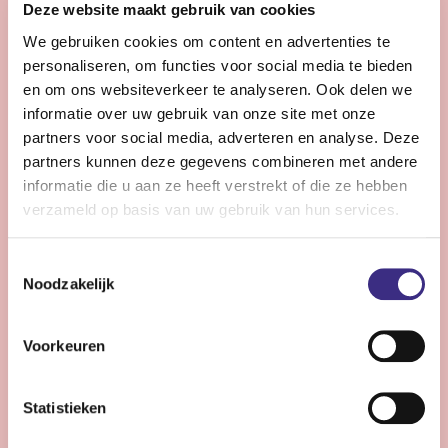
Deze website maakt gebruik van cookies
helpt langer zelfstandig en comfortabel te leven.
We gebruiken cookies om content en advertenties te
personaliseren, om functies voor social media te bieden
Bekijk vacature
en om ons websiteverkeer te analyseren. Ook delen we
informatie over uw gebruik van onze site met onze
partners voor social media, adverteren en analyse. Deze
partners kunnen deze gegevens combineren met andere
Coördinator zorg - Drachten
informatie die u aan ze heeft verstrekt of die ze hebben
verzameld op basis van uw gebruik van hun services.
Drachten
28 - 36 uur | Voltijds, Onbepaalde tijd
Toestemmingsselectie
Wil jij met jouw ervaring het verschil maken voor onze
Noodzakelijk
cliënten, teams inspireren om de beste persoonlijke
zorg te bieden? Dan is deze functie jou op het lijf
Voorkeuren
geschreven!
Statistieken
Bekijk vacature