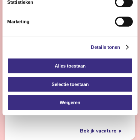
Statistieken
Bekijk vacature
Marketing
Flexmedewerker zorg
Details tonen
Nog 23 dagen
Alles toestaan
Friesland
4 - 28 uur | Deeltijds, Onbepaalde tijd
Selectie toestaan
Wil jij met meerdere doelgroepen werken en elke dag
iets anders doen? Dan is de flexpool echt iets voor jou.
Je werkt op verschillende locaties in de
Weigeren
gehandicaptenzorg, jeugdzorg of ouderenzorg.
Bekijk vacature