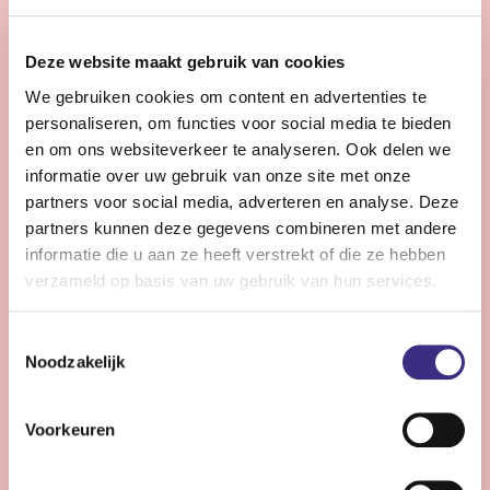
28 - 32 uur | Voltijds, Onbepaalde tijd
Zie jij snel knelpunten in de planning en denk je graag
Deze website maakt gebruik van cookies
een stap verder dan de dagelijkse praktijk?
We gebruiken cookies om content en advertenties te
personaliseren, om functies voor social media te bieden
Bekijk vacature
en om ons websiteverkeer te analyseren. Ook delen we
informatie over uw gebruik van onze site met onze
partners voor social media, adverteren en analyse. Deze
partners kunnen deze gegevens combineren met andere
Persoonlijke Begeleider complexe zorg -
informatie die u aan ze heeft verstrekt of die ze hebben
Stiens
verzameld op basis van uw gebruik van hun services.
Nog 11 dagen
Toestemmingsselectie
Stiens
Noodzakelijk
24 - 30 uur | Voltijds, Onbepaalde tijd
Ben jij een persoonlijk begeleider die energie krijgt van
Voorkeuren
complexe zorg en kleine successen groots weet te
maken?