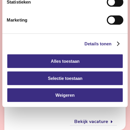
Statistieken
Bekijk vacature
Marketing
Flexmedewerker zorg
Details tonen
Nog 22 dagen
Alles toestaan
Friesland
4 - 28 uur | Deeltijds, Onbepaalde tijd
Selectie toestaan
Wil jij met meerdere doelgroepen werken en elke dag
iets anders doen? Dan is de flexpool echt iets voor jou.
Je werkt op verschillende locaties in de
Weigeren
gehandicaptenzorg, jeugdzorg of ouderenzorg.
Bekijk vacature