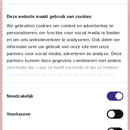
28 - 32 uur | Voltijds, Onbepaalde tijd
Zie jij snel knelpunten in de planning en denk je graag
Deze website maakt gebruik van cookies
een stap verder dan de dagelijkse praktijk?
We gebruiken cookies om content en advertenties te
personaliseren, om functies voor social media te bieden
Bekijk vacature
en om ons websiteverkeer te analyseren. Ook delen we
informatie over uw gebruik van onze site met onze
partners voor social media, adverteren en analyse. Deze
partners kunnen deze gegevens combineren met andere
Persoonlijke Begeleider complexe zorg -
informatie die u aan ze heeft verstrekt of die ze hebben
Stiens
verzameld op basis van uw gebruik van hun services.
Nog 10 dagen
Toestemmingsselectie
Stiens
Noodzakelijk
24 - 30 uur | Voltijds, Onbepaalde tijd
Ben jij een persoonlijk begeleider die energie krijgt van
Voorkeuren
complexe zorg en kleine successen groots weet te
maken?