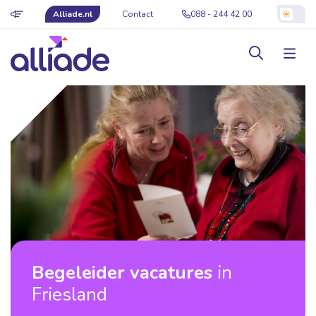
Alliade.nl
Contact
088 - 244 42 00
Begeleider vacatures
in
Friesland