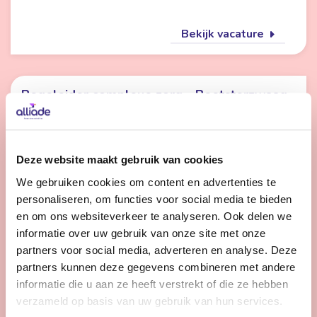
Bekijk vacature
Begeleider complexe zorg - Beetsterzwaag
Nog 3 dagen
Beetsterzwaag
Deze website maakt gebruik van cookies
24 - 36 uur | Voltijds, Onbepaalde tijd
We gebruiken cookies om content en advertenties te
Terwijl je over het terrein loopt met een cliënt of
personaliseren, om functies voor social media te bieden
samen in de kas bezig bent, merk je hoe belangrijk jouw
en om ons websiteverkeer te analyseren. Ook delen we
rol is. Als begeleider in de complexe zorg breng jij rust,
informatie over uw gebruik van onze site met onze
structuur en een glimlach.
partners voor social media, adverteren en analyse. Deze
partners kunnen deze gegevens combineren met andere
informatie die u aan ze heeft verstrekt of die ze hebben
Bekijk vacature
verzameld op basis van uw gebruik van hun services.