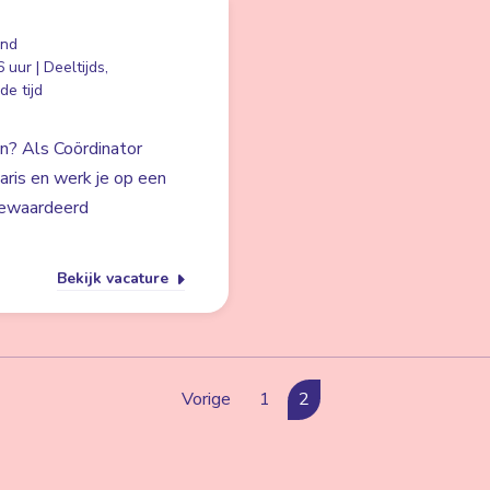
and
 uur | Deeltijds,
e tijd
en? Als Coördinator
laris en werk je op een
 gewaardeerd
Bekijk vacature
Vorige
1
2