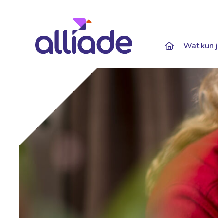
Darkmode: Of
Wat kun j