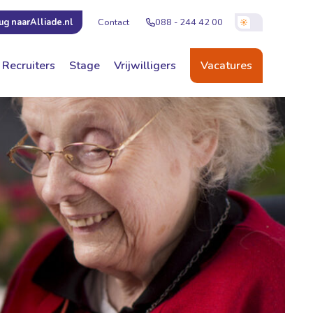
Contact
088 - 244 42 00
ug naar
Alliade.nl
Recruiters
Stage
Vrijwilligers
Vacatures