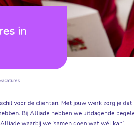
ures
in
vacatures
erschil voor de cliënten. Met jouw werk zorg je da
hebben. Bij Alliade hebben we uitdagende begele
j Alliade waarbij we ‘samen doen wat wél kan’.