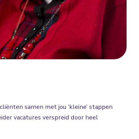
t cliënten samen met jou ‘kleine’ stappen
ider vacatures verspreid door heel