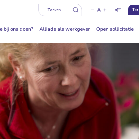
A
f
Zoeken...
Ter
e bij ons doen?
Alliade als werkgever
Open sollicitatie