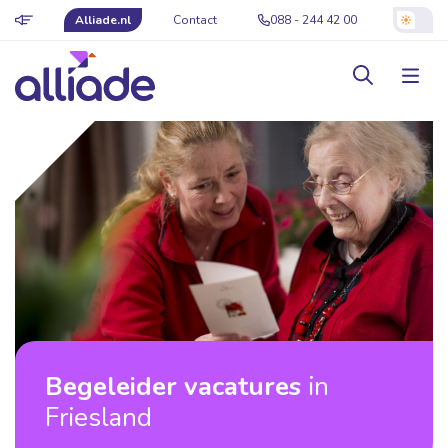
Alliade.nl
Contact
088 - 244 42 00
Begeleider vacatures
in
Friesland