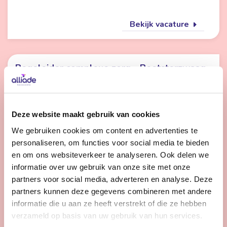
Bekijk vacature
Begeleider complexe zorg - Beetsterzwaag
Nog 2 dagen
Beetsterzwaag
Deze website maakt gebruik van cookies
24 - 36 uur | Voltijds, Onbepaalde tijd
We gebruiken cookies om content en advertenties te
Terwijl je over het terrein loopt met een cliënt of
personaliseren, om functies voor social media te bieden
samen in de kas bezig bent, merk je hoe belangrijk jouw
en om ons websiteverkeer te analyseren. Ook delen we
rol is. Als begeleider in de complexe zorg breng jij rust,
informatie over uw gebruik van onze site met onze
structuur en een glimlach.
partners voor social media, adverteren en analyse. Deze
partners kunnen deze gegevens combineren met andere
informatie die u aan ze heeft verstrekt of die ze hebben
Bekijk vacature
verzameld op basis van uw gebruik van hun services.