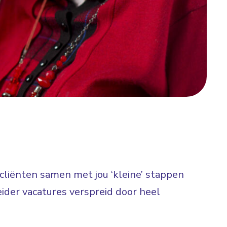
t cliënten samen met jou ‘kleine’ stappen
ider vacatures verspreid door heel