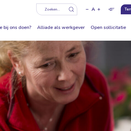
A
f
Zoeken...
Ter
e bij ons doen?
Alliade als werkgever
Open sollicitatie