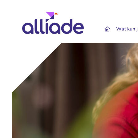
Darkmode: Of
Wat kun j