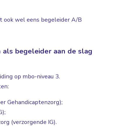
dt ook wel eens begeleider A/B
 als begeleider aan de slag
iding op mbo-niveau 3.
ten:
der Gehandicaptenzorg);
G);
org (verzorgende IG).