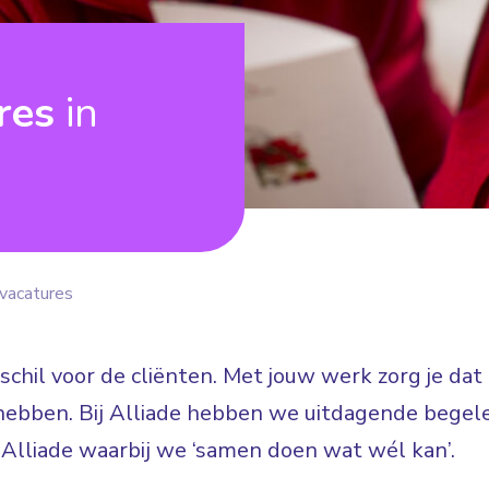
ures
in
vacatures
erschil voor de cliënten. Met jouw werk zorg je da
hebben. Bij Alliade hebben we uitdagende begele
j Alliade waarbij we ‘samen doen wat wél kan’.