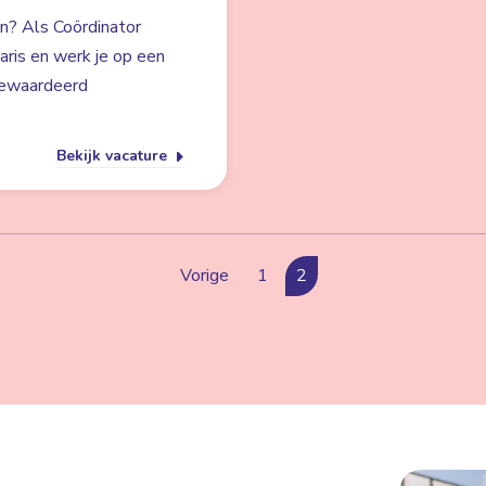
en? Als Coördinator
laris en werk je op een
 gewaardeerd
Bekijk vacature
Vorige
1
2