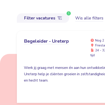
1
Filter vacatures
Wis alle filters
Begeleider - Ureterp
Nog 2
Friesl
24 - 32
tijd
Werk jij graag met mensen én aan hun ontwikkelin
Ureterp help je cliënten groeien in zelfstandighe
en hecht team.