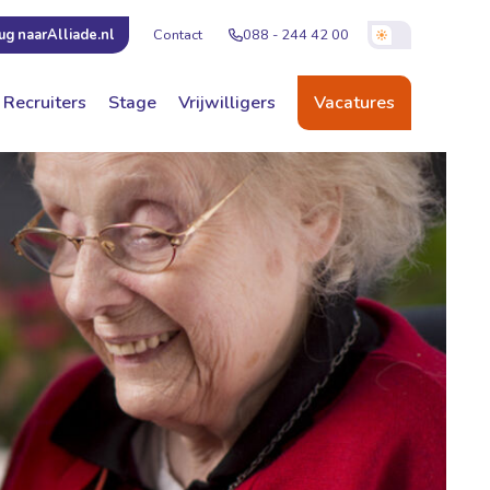
Contact
088 - 244 42 00
ug naar
Alliade.nl
Recruiters
Stage
Vrijwilligers
Vacatures