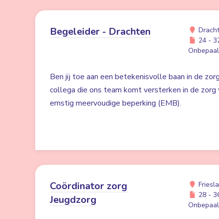
Begeleider - Drachten
Drach
24 - 32
Onbepaald
Ben jij toe aan een betekenisvolle baan in de zo
collega die ons team komt versterken in de zor
ernstig meervoudige beperking (EMB).
Coördinator zorg
Friesl
28 - 36
Jeugdzorg
Onbepaald