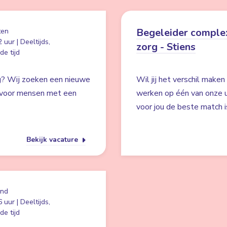
Begeleider comple
ten
 uur | Deeltijds,
zorg - Stiens
e tijd
rg? Wij zoeken een nieuwe
Wil jij het verschil mak
g voor mensen met een
werken op één van onze u
voor jou de beste match is
Bekijk vacature
and
 uur | Deeltijds,
e tijd