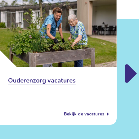
B
Ouderenzorg vacatures
B
W
Bekijk de vacatures