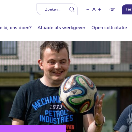
A
f
Zoeken...
Ter
e bij ons doen?
Alliade als werkgever
Open sollicitatie