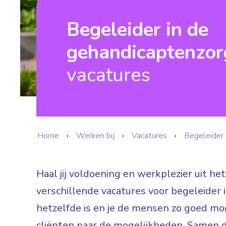
Begeleider in de
gehandicaptenzor
vacatures
Home
Werken bij
Vacatures
Begeleider 
Haal jij voldoening en werkplezier uit he
verschillende vacatures voor begeleider 
hetzelfde is en je de mensen zo goed mog
cliënten naar de mogelijkheden. Samen 