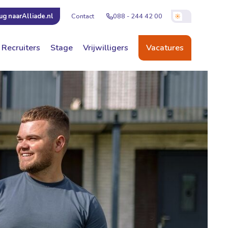
Contact
088 - 244 42 00
ug naar
Alliade.nl
Recruiters
Stage
Vrijwilligers
Vacatures