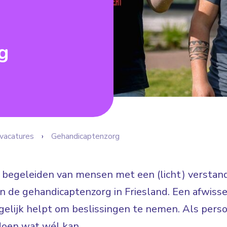
g
vacatures
Gehandicaptenzorg
t begeleiden van mensen met een (licht) verstande
in de gehandicaptenzorg in Friesland. Een afwiss
elijk helpt om beslissingen te nemen. Als perso
doen wat wél kan.