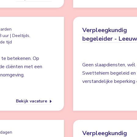
Verpleegkundig
arden
 uur | Deeltijds,
begeleider - Leeu
e tijd
s te betekenen. Op
Geen slaapdiensten, wél 
de cliënten met een
Swettehiem begeleid en 
oonomgeving.
verstandelijke beperking
Bekijk vacature
Verpleegkundig
 dagen