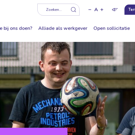
A
f
Zoeken...
Ter
e bij ons doen?
Alliade als werkgever
Open sollicitatie