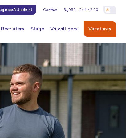
Contact
088 - 244 42 00
ug naar
Alliade.nl
Recruiters
Stage
Vrijwilligers
Vacatures