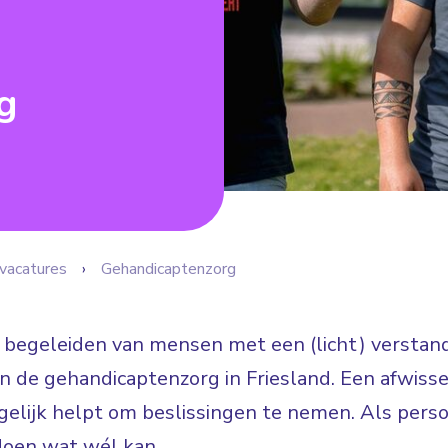
g
vacatures
Gehandicaptenzorg
t begeleiden van mensen met een (licht) verstande
in de gehandicaptenzorg in Friesland. Een afwiss
elijk helpt om beslissingen te nemen. Als perso
doen wat wél kan.