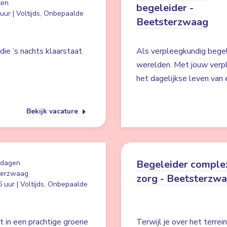
ten
begeleider -
uur | Voltijds, Onbepaalde
Beetsterzwaag
ie ’s nachts klaarstaat
Als verpleegkundig begel
werelden. Met jouw verpl
het dagelijkse leven van 
Bekijk vacature
Begeleider comple
 dagen
terzwaag
zorg - Beetsterzw
 uur | Voltijds, Onbepaalde
t in een prachtige groene
Terwijl je over het terre