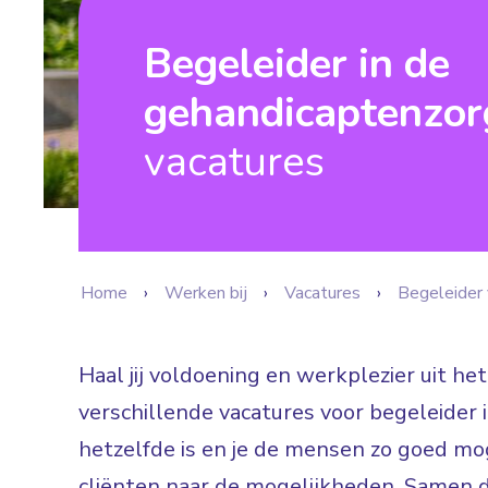
Begeleider in de
gehandicaptenzor
vacatures
Home
Werken bij
Vacatures
Begeleider 
Haal jij voldoening en werkplezier uit he
verschillende vacatures voor begeleider 
hetzelfde is en je de mensen zo goed mog
cliënten naar de mogelijkheden. Samen 