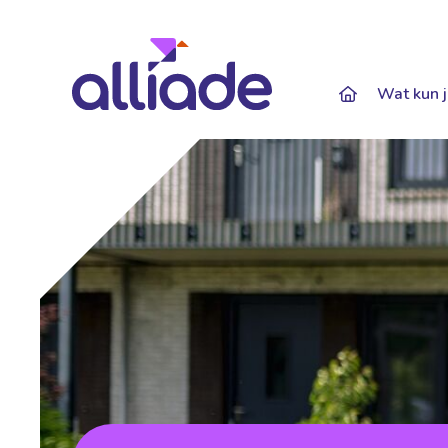
Darkmode: Of
Wat kun j