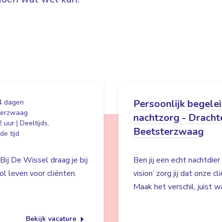
Persoonlijk begele
4 dagen
terzwaag
nachtzorg - Dracht
 uur | Deeltijds,
Beetsterzwaag
e tijd
Bij De Wissel draag je bij
Ben jij een echt nachtdie
l leven voor cliënten.
vision’ zorg jij dat onze c
Maak het verschil, juist wa
Bekijk vacature