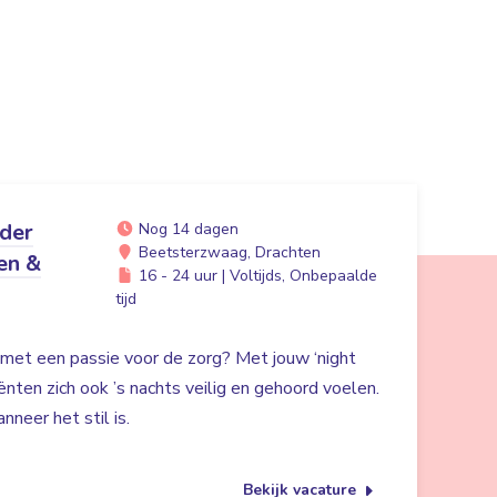
ider
Nog 14 dagen
Beetsterzwaag, Drachten
en &
16 - 24 uur | Voltijds, Onbepaalde
tijd
r met een passie voor de zorg? Met jouw ‘night
liënten zich ook ’s nachts veilig en gehoord voelen.
nneer het stil is.
Bekijk vacature