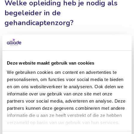
Welke opleiding heb je nodig als
begeleider in de
gehandicaptenzorg?
Als begeleider in de gehandicaptenzorg is het belangrijk
dat je een zorgopleiding hebt afgerond. Dit is namelijk een
wettelijke eis. Voor begeleider A heb je een afgeronde
zorgopleiding op niveau 3 nodig en voor begeleider B is dat
Deze website maakt gebruik van cookies
niveau 4. Heb je geen passende zorgopleiding gevolgd of
We gebruiken cookies om content en advertenties te
afgerond? Ook dan zijn er vacatures waar je voor in
personaliseren, om functies voor social media te bieden
aanmerking komt. Bekijk hiervoor onze
zij-
en om ons websiteverkeer te analyseren. Ook delen we
instroomvacatures
of de
werk-leertrajecten
die je bij ons
informatie over uw gebruik van onze site met onze
partners voor social media, adverteren en analyse. Deze
kunt volgen.
partners kunnen deze gegevens combineren met andere
informatie die u aan ze heeft verstrekt of die ze hebben
Neem contact op met een recruiter
verzameld op basis van uw gebruik van hun services.