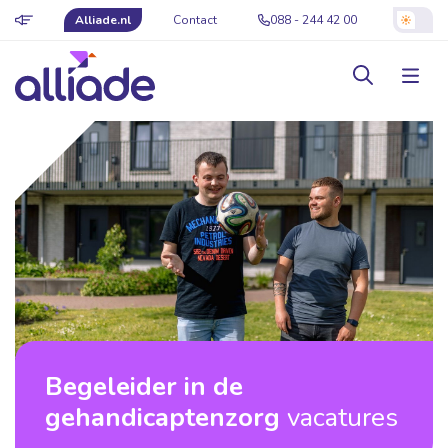
Alliade.nl
Contact
088 - 244 42 00
Begeleider in de
gehandicaptenzorg
vacatures