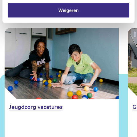
Weigeren
Meer vacatures
in de zorg
Jeugdzorg vacatures
G