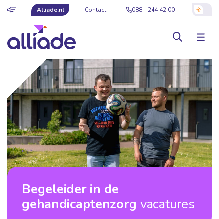
Alliade.nl
Contact
088 - 244 42 00
Begeleider in de
gehandicaptenzorg
vacatures