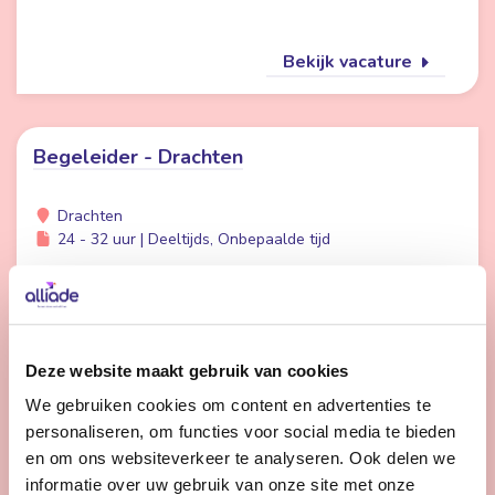
Bekijk vacature
Begeleider - Drachten
Drachten
24 - 32 uur | Deeltijds, Onbepaalde tijd
Ben jij toe aan een betekenisvolle baan in de zorg? Wij
zoeken een nieuwe collega die ons team komt
versterken in de zorg voor mensen met een ernstig
meervoudige beperking (EMB).
Deze website maakt gebruik van cookies
We gebruiken cookies om content en advertenties te
personaliseren, om functies voor social media te bieden
Bekijk vacature
en om ons websiteverkeer te analyseren. Ook delen we
informatie over uw gebruik van onze site met onze