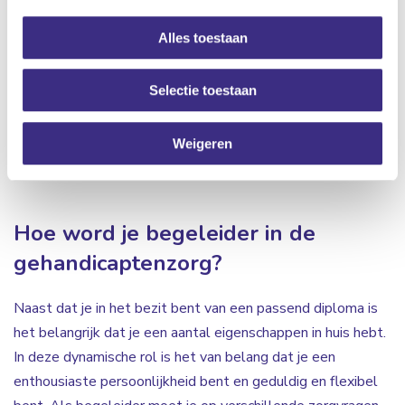
ouderenzorg en maatschappelijke ondersteuning, werk &
Alles toestaan
dagbesteding. Met 6.000 professionals in verschillende
vakgebieden kijken we samen naar wat wél kan. Dit geldt
Selectie toestaan
natuurlijk ook voor jouw loopbaan. Met ruim 200
zorglocaties verspreid door heel Friesland zijn er volop
Weigeren
mogelijkheden om ook binnen Alliade een nieuwe uitdaging
te vinden wanneer je al bij ons werkt.
Hoe word je begeleider in de
gehandicaptenzorg?
Naast dat je in het bezit bent van een passend diploma is
het belangrijk dat je een aantal eigenschappen in huis hebt.
In deze dynamische rol is het van belang dat je een
enthousiaste persoonlijkheid bent en geduldig en flexibel