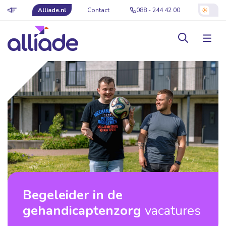
Alliade.nl
Contact
088 - 244 42 00
Begeleider in de
gehandicaptenzorg
vacatures