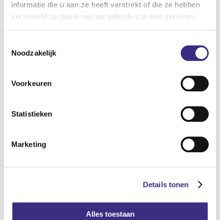
informatie die u aan ze heeft verstrekt of die ze hebben
verzameld op basis van uw gebruik van hun services.
Waarom kies je voor een baan als
begeleider in de gehandicaptenzorg bij
Toestemmingsselectie
Alliade?
Noodzakelijk
Begeleider is een mooi en dankbaar beroep, waar je echt
Voorkeuren
met je hart voor kiest. In de functie van begeleider heb je
de mogelijkheid een band op te bouwen met de cliënten. Jij
hebt een belangrijke rol in het leven van de cliënten. Met
Statistieken
jouw inzet help je mensen met een verstandelijke
beperking een stapje verder: je ziet ze groeien. Alliade is
Marketing
een mooie, grote organisatie waarin we kwetsbare mensen
helpen in Friesland met jeugdzorg, gehandicaptenzorg,
ouderenzorg en maatschappelijke ondersteuning, werk &
Details tonen
dagbesteding. Met 6.000 professionals in verschillende
vakgebieden kijken we samen naar wat wél kan. Dit geldt
Alles toestaan