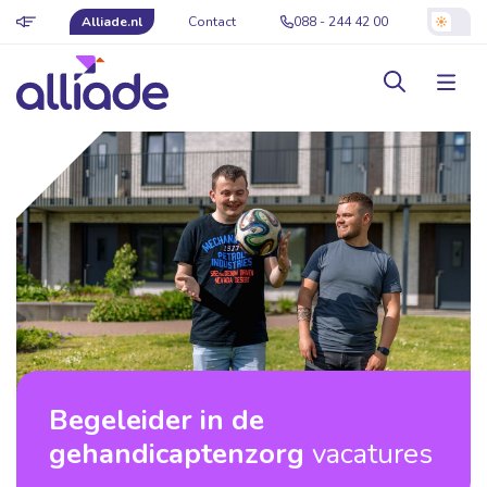
Alliade.nl
Contact
088 - 244 42 00
Begeleider in de
gehandicaptenzorg
vacatures