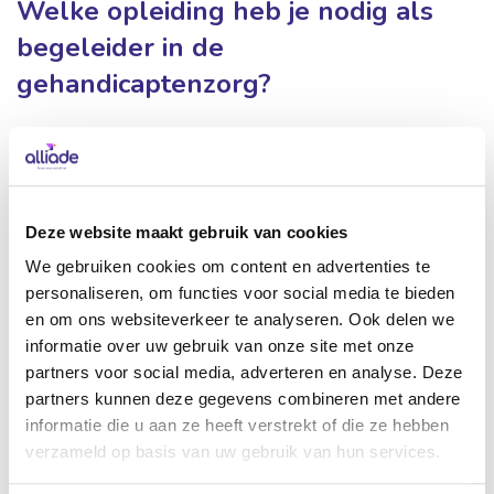
Welke opleiding heb je nodig als
begeleider in de
gehandicaptenzorg?
Als begeleider in de gehandicaptenzorg is het belangrijk
dat je een zorgopleiding hebt afgerond. Dit is namelijk een
wettelijke eis. Voor begeleider A heb je een afgeronde
zorgopleiding op niveau 3 nodig en voor begeleider B is dat
Deze website maakt gebruik van cookies
niveau 4. Heb je geen passende zorgopleiding gevolgd of
We gebruiken cookies om content en advertenties te
afgerond? Ook dan zijn er vacatures waar je voor in
personaliseren, om functies voor social media te bieden
aanmerking komt. Bekijk hiervoor onze
zij-
en om ons websiteverkeer te analyseren. Ook delen we
instroomvacatures
of de
werk-leertrajecten
die je bij ons
informatie over uw gebruik van onze site met onze
partners voor social media, adverteren en analyse. Deze
kunt volgen.
partners kunnen deze gegevens combineren met andere
informatie die u aan ze heeft verstrekt of die ze hebben
Neem contact op met een recruiter
verzameld op basis van uw gebruik van hun services.