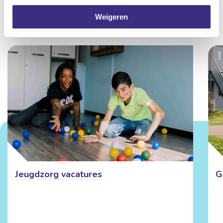
Weigeren
Meer vacatures
in de zorg
Jeugdzorg vacatures
G