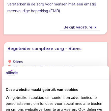
versterken in de zorg voor mensen met een ernstig
meervoudige beperking (EMB).
Bekijk vacature
Begeleider complexe zorg - Stiens
Stiens
24 - 32 uur | Deeltijds, Onbepaalde tijd
Wil jij het verschil maken voor cliënten met complexe
zorgvragen? Kom werken op één van onze unieke
locaties. Samen kijken wij welke locatie voor jou de
Deze website maakt gebruik van cookies
beste match is. We kijken uit naar je komst.
We gebruiken cookies om content en advertenties te
personaliseren, om functies voor social media te bieden
en om ons websiteverkeer te analyseren. Ook delen we