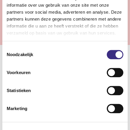
Bekijk vacature
informatie over uw gebruik van onze site met onze
partners voor social media, adverteren en analyse. Deze
partners kunnen deze gegevens combineren met andere
Vorige
1
2
3
Volgende
informatie die u aan ze heeft verstrekt of die ze hebben
verzameld op basis van uw gebruik van hun services.
Toestemmingsselectie
Noodzakelijk
Samenwerken in de gehandicaptenzorg
Voorkeuren
In de gehandicaptenzorg staan wij klaar om cliënten met
een beperking de zorg, ondersteuning en begeleiding te
bieden die zij nodig hebben. Of het nu gaat om een
Statistieken
lichamelijke beperking of een verstandelijke en/of
zintuiglijke beperking. Bij Alliade zijn verschillende
Marketing
woonvormen mogelijk: van wonen met intensieve
begeleiding tot zelfstandig wonen met hulp. De mate van
zorg en begeleiding varieert van lichte zorg tot intensieve