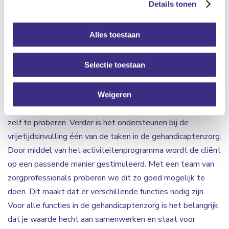
Details tonen
zorg. Iedere cliënt is uniek en heeft een eigen
zorgbehoefte. Zo kan het zijn dat cliënten moeilijk
Alles toestaan
verstaanbaar gedrag laten zien en intensieve begeleiding
nodig hebben. Wij zijn op zoek naar nieuwe collega’s die de
Selectie toestaan
cliënten kunnen ondersteunen en begeleiden zodat
moeilijke situaties omgebogen worden naar kansen. Ook
ondersteun je bij Algemene Dagelijkse Levensverrichtingen
Weigeren
(ADL). De cliënten worden hierbij gemotiveerd om veel
zelf te proberen. Verder is het ondersteunen bij de
vrijetijdsinvulling één van de taken in de gehandicaptenzorg.
Door middel van het activiteitenprogramma wordt de cliënt
op een passende manier gestimuleerd. Met een team van
zorgprofessionals proberen we dit zo goed mogelijk te
doen. Dit maakt dat er verschillende functies nodig zijn.
Voor alle functies in de gehandicaptenzorg is het belangrijk
dat je waarde hecht aan samenwerken en staat voor