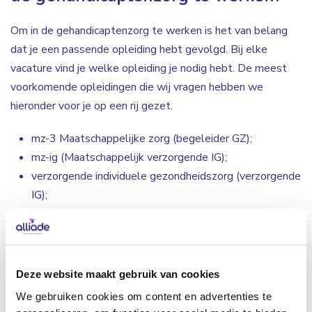
Om in de gehandicaptenzorg te werken is het van belang
dat je een passende opleiding hebt gevolgd. Bij elke
vacature vind je welke opleiding je nodig hebt. De meest
voorkomende opleidingen die wij vragen hebben we
hieronder voor je op een rij gezet.
mz-3 Maatschappelijke zorg (begeleider GZ);
mz-ig (Maatschappelijk verzorgende IG);
verzorgende individuele gezondheidszorg (verzorgende
IG);
mz-4 Maatschappelijk zorg (persoonlijk begeleider
GZ);
mbo-Verpleegkunde 4;
mz-sd Maatschappelijke zorg (persoonlijk begeleider
Deze website maakt gebruik van cookies
GZ) specifieke doelgroepen;
We gebruiken cookies om content en advertenties te
mbo-pw Gespecialiseerde pedagogisch medewerker.