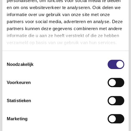
personaliseren, om functies voor social media te bieden
en om ons websiteverkeer te analyseren. Ook delen we
Heb je geen passende zorgopleiding gevolgd of afgerond?
informatie over uw gebruik van onze site met onze
Ook dan zijn er volop mogelijkheden om in de
partners voor social media, adverteren en analyse. Deze
gehandicaptenzorg te werken. Bij Alliade ben je meer dan
partners kunnen deze gegevens combineren met andere
welkom. Wij hebben verschillende vacatures waarvoor je in
informatie die u aan ze heeft verstrekt of die ze hebben
verzameld op basis van uw gebruik van hun services.
aanmerking kunt komen. Bekijk de
zij-instroomvacatures
of
de
leerwerktrajecten
die je bij ons kunt volgen. Vind jouw
Toestemmingsselectie
ideale baan in de gehandicaptenzorg bij Alliade.
Noodzakelijk
Neem contact op met een recruiter
Voorkeuren
Statistieken
Marketing