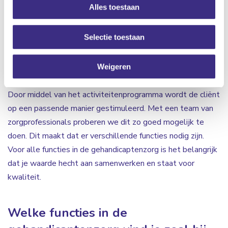
Alles toestaan
cliënten kunnen ondersteunen en begeleiden zodat
moeilijke situaties omgebogen worden naar kansen. Ook
Selectie toestaan
ondersteun je bij Algemene Dagelijkse Levensverrichtingen
(ADL). De cliënten worden hierbij gemotiveerd om veel
zelf te proberen. Verder is het ondersteunen bij de
Weigeren
vrijetijdsinvulling één van de taken in de gehandicaptenzorg.
Door middel van het activiteitenprogramma wordt de cliënt
op een passende manier gestimuleerd. Met een team van
zorgprofessionals proberen we dit zo goed mogelijk te
doen. Dit maakt dat er verschillende functies nodig zijn.
Voor alle functies in de gehandicaptenzorg is het belangrijk
dat je waarde hecht aan samenwerken en staat voor
kwaliteit.
Welke functies in de